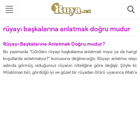
rüyayı başkalarına anlatmak doğru mudur
Rüyayı Başkalarına Anlatmak Doğru mudur?
Bu yazımızda "Görülen rüyayı başkalarına anlatmalı mıyız ya da hangi
koşullarda anlatmalıyız?" konusuna değineceğiz. Rüyayı anlatma olayı
aslında görmüş olduğumuz rüyanın niteliğine göre değişir. Şöyle ki:
Müslüman biri, gördüğü iyi ve güzel bir rüyadan ötürü uyanınca Allah'a
hamd eder, şükür eder. Bu rüyadan dolayı mutlu olur, bunu bir müjde
olarak kabul eder....