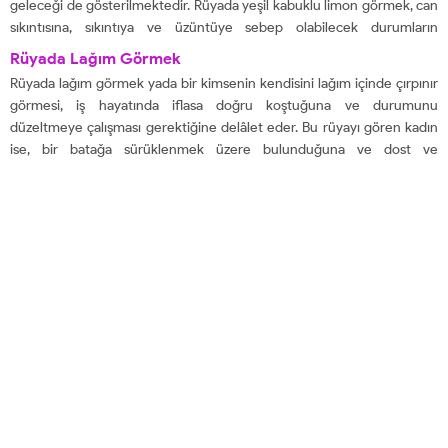
geleceği de gösterilmektedir. Rüyada yeşil kabuklu limon görmek, can
sıkıntısına, sıkıntıya ve üzüntüye sebep olabilecek durumların
oluşabileceğine işaret etmektedir. Bir başka değişe göre rüyada limon
Rüyada Lağım Görmek
görmek karşısındaki insanı hor görmeye, dışlamaya ve küçük
Rüyada lağım görmek yada bir kimsenin kendisini lağım içinde çırpınır
görmeye...
görmesi, iş hayatında iflasa doğru koştuğuna ve durumunu
düzeltmeye çalışması gerektiğine delâlet eder. Bu rüyayı gören kadın
ise, bir batağa sürüklenmek üzere bulunduğuna ve dost ve
arkadaşlarını iyi kimselerden seçmesi gerektiğine delâlet eder. Rüyada
lağım çukuru görmek ne demek , İstemiyerek...