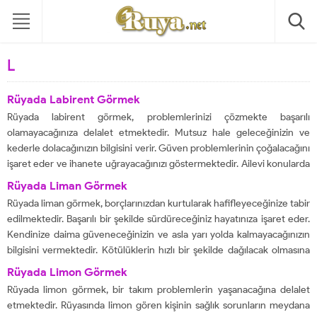
L
Rüyada Labirent Görmek
Rüyada labirent görmek, problemlerinizi çözmekte başarılı
olamayacağınıza delalet etmektedir. Mutsuz hale geleceğinizin ve
kederle dolacağınızın bilgisini verir. Güven problemlerinin çoğalacağını
işaret eder ve ihanete uğrayacağınızı göstermektedir. Ailevi konularda
sorunlarınızı çözmekte başarılı olamayacağınızın bilgisini verecektir.
Rüyada Liman Görmek
Muradınıza eremeyeceğinizi gösterir ve hayallerinize ulaşmakta
Rüyada liman görmek, borçlarınızdan kurtularak hafifleyeceğinize tabir
başarılı olamayacağınızın bilgisini ...
edilmektedir. Başarılı bir şekilde sürdüreceğiniz hayatınıza işaret eder.
Kendinize daima güveneceğinizin ve asla yarı yolda kalmayacağınızın
bilgisini vermektedir. Kötülüklerin hızlı bir şekilde dağılacak olmasına
işaret etmektedir. Ağız tadı ve zenginlik içerisinde sürdüreceğiniz
Rüyada Limon Görmek
yaşamlarınızı ifade etmekte olan bir rüyadır. Kısa sürede
Rüyada limon görmek, bir takım problemlerin yaşanacağına delalet
toparlanacağınıza delalet eder...
etmektedir. Rüyasında limon gören kişinin sağlık sorunların meydana