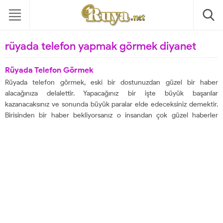
rüyada telefon yapmak görmek diyanet
Rüyada Telefon Görmek
Rüyada telefon görmek, eski bir dostunuzdan güzel bir haber
alacağınıza delalettir. Yapacağınız bir işte büyük başarılar
kazanacaksınız ve sonunda büyük paralar elde edeceksiniz demektir.
Birisinden bir haber bekliyorsanız o insandan çok güzel haberler
alacaksınız anlamına da gelir. Uzun süredir aklınızda olan ancak
görüşmediğiniz birisinden bir haber alabilirsiniz. Rüyanızda telefon
ettiğinizi gördüyseniz...