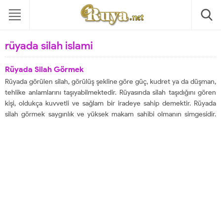
rüyada silah islami
Rüyada Silah Görmek
Rüyada görülen silah, görülüş şekline göre güç, kudret ya da düşman,
tehlike anlamlarını taşıyabilmektedir. Rüyasında silah taşıdığını gören
kişi, oldukça kuvvetli ve sağlam bir iradeye sahip demektir. Rüyada
silah görmek saygınlık ve yüksek makam sahibi olmanın simgesidir.
Rüyada silah gören kimse maddi manevi tüm sıkıntılarından kısa
zamanda kurtulacak, iş hayatında büyük...