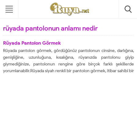
rüyada pantolonun anlamı nedir
Rüyada Pantolon Görmek
Rüyada pantolon görmek, gördüğünüz pantolonun cinsine, darlığına,
genişliğine, uzunluğuna, kısalığına, rüyanızda pantolonu giyip
giymediğinize, pantolonun rengine göre birçok farklı şekillerde
yorumlanabilir.Rüyada siyah renkli bir pantolon görmek, itibar sahibi bir
insansanız, daha çok insanın güvenini kazanıp, daha çok insan
tarafından sevilip yükseltileceğiniz anlamına gelir. İtibarınız kat be kat
artacaktır. Pek hayırlı...