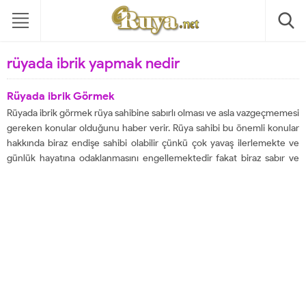
rüyada ibrik yapmak nedir
Rüyada ibrik Görmek
Rüyada ibrik görmek rüya sahibine sabırlı olması ve asla vazgeçmemesi
gereken konular olduğunu haber verir. Rüya sahibi bu önemli konular
hakkında biraz endişe sahibi olabilir çünkü çok yavaş ilerlemekte ve
günlük hayatına odaklanmasını engellemektedir fakat biraz sabır ve
azim ile üstesinden gelebileceği sorunlar olduğu için uyarılmalıdır. Eğer
rüyada yan yana...