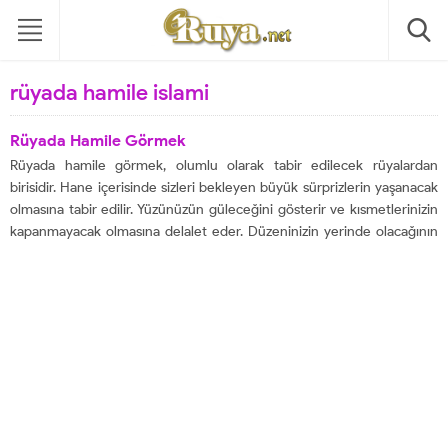
rüyada hamile islami
Rüyada Hamile Görmek
Rüyada hamile görmek, olumlu olarak tabir edilecek rüyalardan
birisidir. Hane içerisinde sizleri bekleyen büyük sürprizlerin yaşanacak
olmasına tabir edilir. Yüzünüzün güleceğini gösterir ve kısmetlerinizin
kapanmayacak olmasına delalet eder. Düzeninizin yerinde olacağının
bilgisini verecektir. Güzel sürprizlerin içerisinde yer alacağınızın
haberini aktarmaktadır. Şikayetlerinizden hızla arınacak olmanıza tabir
edilen rüyalardan birisi şeklinde tabir...