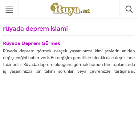
rüyada deprem islami
Rüyada Deprem Görmek
Rüyada deprem görmek gerçek yaşamınızda kimi şeylerin aniden
değişeceğini haber verir. Bu değişim genellikle sıkıntılı olacak şeklinde
tabir edilir. Rüyada deprem olduğunu görmek hemen tüm toplamlarda
iş yaşamınızda bir takım sorunlar veya çevrenizde tartışmalar,
çatışmaları gösterir, büyük hayal kırıklıkları ve acılara işaret eder olarak
yorumlanır ve rüyada sarsıntı görmek, rüyada zelzele görmek terimleri
de...