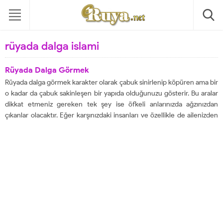
rüyada dalga islami
Rüyada Dalga Görmek
Rüyada dalga görmek karakter olarak çabuk sinirlenip köpüren ama bir
o kadar da çabuk sakinleşen bir yapıda olduğunuzu gösterir. Bu aralar
dikkat etmeniz gereken tek şey ise öfkeli anlarınızda ağzınızdan
çıkanlar olacaktır. Eğer karşınızdaki insanları ve özellikle de ailenizden
birilerini bu kırıcı sözlerle yaralarsanız telafisi mümkün olmayan
dargınlıklara sebebiyet verebilirsiniz....