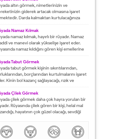
rektiğini...
yada altın görmek, nimetlerinizin ve
reketinizin giderek artacak olmasına işaret
mektedir. Darda kalmaktan kurtulacağınıza
lalet eder ve engelleri yok edeceğinizi
stermektedir. İyi bir hayata sahip olmanızın
üyada Namaz Kılmak
ündeki tüm pürüzlerin yok olacağını işaret
yada namaz kılmak, hayırlı bir rüyadır. Namaz
mektedir. Emeklerinizin heba olmayacağını
ddi ve manevi olarak yükselişe işaret eder.
steren rüyalardan birisi şeklinde
yasında namaz kıldığını gören kişi emellerine
tarılmaktadır. Rüyada altın bileklik görmek,
z zamanda ulaşır. Namaz, rüya da olsa kişinin
şarılarınızın giderek artacak olmasına delalet
neviyatının güçleneceğini ve Allah tarafından
üyada Tabut Görmek
mektedir....
vilen bir kişi olduğunu gösterir. Rüyalarımızda
yada tabut görmek kişinin sıkıntılarından,
rdüklerimiz çoğunlukla gerçek hayatla birebir
rluklarından, borçlarından kurtulmalarını işaret
tüşmezler. Rüyalarımızda...
er. Kinin bol kazanç sağlayacağı, rızık ve
lkiyet anlamına gelir. Rüya sırasında tabut
rmek aynı zaman da kişinin bahtının ve
üyada Çilek Görmek
nsının kapanmış olduğunu ifade eder. Rüyada
yada çilek görmek daha çok hayra yorulan bir
but görmek aynı zamanda kişinin yol hazırlığına
yadır. Rüyasında çilek gören bir kişi, helal mal
receği anlamına gelir....
zandığı, hayatının çok güzel olacağı, sevdiği
sanlarla karşılaşacağı ve maddi sorunlarını
mamen düzelteceğine işarettir. Rüyada görülen
lek, çoğunlukla aşkı ve tutkuyu da delalet eder.
şi rüyasında çilek gördü mü daha çok bol