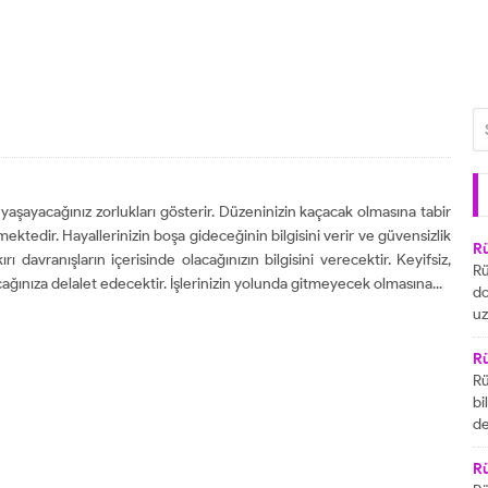
aşayacağınız zorlukları gösterir. Düzeninizin kaçacak olmasına tabir
rmektedir. Hayallerinizin boşa gideceğinin bilgisini verir ve güvensizlik
R
ı davranışların içerisinde olacağınızın bilgisini verecektir. Keyifsiz,
Rü
ağınıza delalet edecektir. İşlerinizin yolunda gitmeyecek olmasına...
do
uz
bu
ya
R
za
Rü
ai
bi
R
de
ta
gö
ul
R