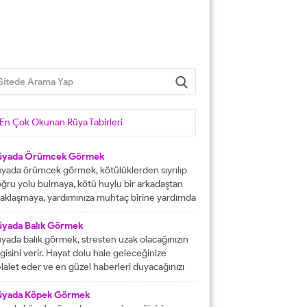
En Çok Okunan Rüya Tabirleri
üyada Örümcek Görmek
yada örümcek görmek, kötülüklerden sıyrılıp
ğru yolu bulmaya, kötü huylu bir arkadaştan
aklaşmaya, yardımınıza muhtaç birine yardımda
lunmaya işarettir. Rüyada örümcekler görmek
ni çok sayıda örümcekler görülmesi kısa
üyada Balık Görmek
manda haneye gelecek bolluk ve berekete,
yada balık görmek, stresten uzak olacağınızın
le içinden birine gelecek paraya tabir edilir.
lgisini verir. Hayat dolu hale geleceğinize
üyada evde örümcek görmek, düşmanı
lalet eder ve en güzel haberleri duyacağınızı
rafından kötülüğe uğramaya, sıkıntılar içine...
stermektedir. Büyük bir mutluluğa
aşacağınıza delalet eder ve kısmetlerinizin
üyada Köpek Görmek