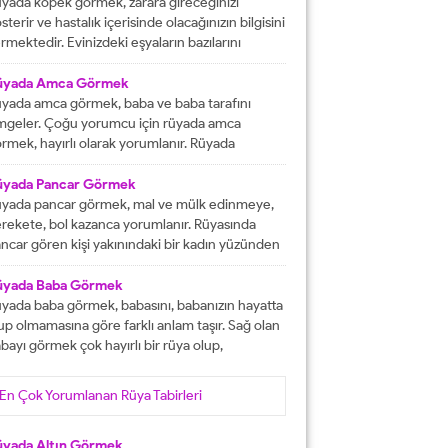
tacak olmasına işaret etmektedir. İşlerinizin
yada köpek görmek, zarara gireceğinizi
lunda gideceğini gösterirken, ömür boyu
sterir ve hastalık içerisinde olacağınızın bilgisini
recek olan konforlu bir hayatın varlığına delalet
rmektedir. Evinizdeki eşyaların bazılarını
er. Ağız tadınızı bozan faktörleri...
ybedeceğinize delalet etmektedir. Kuvvetsiz
r durumun içerisinde kalacağınızın ve rahatsızlık
üyada Amca Görmek
erisinde olacağınızın haberini vermektedir.
yada amca görmek, baba ve baba tarafını
reketsiz dönemlerin içerisinde olacağınızın
mgeler. Çoğu yorumcu için rüyada amca
lgisini verir ve kendinizi başarısız
rmek, hayırlı olarak yorumlanır. Rüyada
ssedeceğinize işaret olacaktır. Diğer yandan ise
casını gören kişi, kısa süre içerisinde
satlık yapacak olan kişilerden dolayı başınızın...
runlarını çözüp, huzura kavuşacak demektir.
üyada Pancar Görmek
er bu rüyayı gören kişinin sağlık sıkıntıları varsa,
yada pancar görmek, mal ve mülk edinmeye,
nlar çözüme ulaşacak olarak yorumlanır. İşsiz
rekete, bol kazanca yorumlanır. Rüyasında
an kişinin bu rüyayı görmesi hayırlı iş
ncar gören kişi yakınındaki bir kadın yüzünden
lacağını...
ra düşebilir, acı haber alabilir, başına gelecek
laya, üzüntüye ve kedere tabir edilebilir. Bekar
üyada Baba Görmek
risi rüyasında pancar görürse, yakın zamanda
yada baba görmek, babasını, babanızın hayatta
şanlanır yada evlenir. Evli birisinin gördüğü
up olmamasına göre farklı anlam taşır. Sağ olan
ncar rüyası, eşiyle kavgaya yada ayrılığa...
bayı görmek çok hayırlı bir rüya olup,
teklerinizin gerçekleşeceğini, helal kazanca
vuşacağınızı gösterir. Çünkü babalar kişiye
En Çok Yorumlanan Rüya Tabirleri
yat veren veren en değerli varlıklar, kişinin
şam kaynağıdır. Rüyayı gören kişinin babası
fat etmiş ise ihtiyacı olanlara yardım etmesi
üyada Altın Görmek