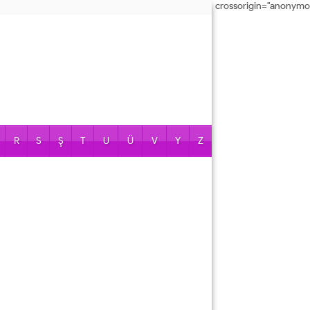
crossorigin="anonymo
R
S
Ş
T
U
Ü
V
Y
Z