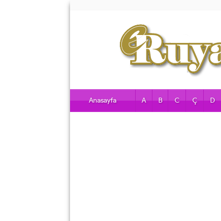
Anasayfa
A
B
C
Ç
D