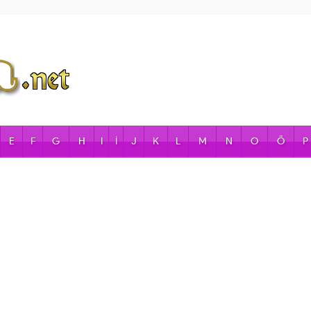
E
F
G
H
I
İ
J
K
L
M
N
O
Ö
P