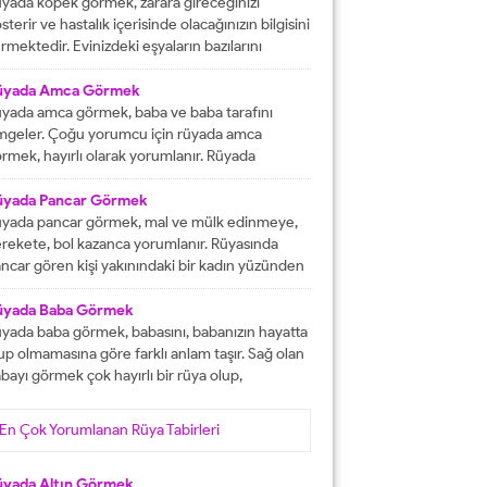
tacak olmasına işaret etmektedir. İşlerinizin
yada köpek görmek, zarara gireceğinizi
lunda gideceğini gösterirken, ömür boyu
sterir ve hastalık içerisinde olacağınızın bilgisini
recek olan konforlu bir hayatın varlığına delalet
rmektedir. Evinizdeki eşyaların bazılarını
er. Ağız tadınızı bozan faktörleri...
ybedeceğinize delalet etmektedir. Kuvvetsiz
r durumun içerisinde kalacağınızın ve rahatsızlık
üyada Amca Görmek
erisinde olacağınızın haberini vermektedir.
yada amca görmek, baba ve baba tarafını
reketsiz dönemlerin içerisinde olacağınızın
mgeler. Çoğu yorumcu için rüyada amca
lgisini verir ve kendinizi başarısız
rmek, hayırlı olarak yorumlanır. Rüyada
ssedeceğinize işaret olacaktır. Diğer yandan ise
casını gören kişi, kısa süre içerisinde
satlık yapacak olan kişilerden dolayı başınızın...
runlarını çözüp, huzura kavuşacak demektir.
üyada Pancar Görmek
er bu rüyayı gören kişinin sağlık sıkıntıları varsa,
yada pancar görmek, mal ve mülk edinmeye,
nlar çözüme ulaşacak olarak yorumlanır. İşsiz
rekete, bol kazanca yorumlanır. Rüyasında
an kişinin bu rüyayı görmesi hayırlı iş
ncar gören kişi yakınındaki bir kadın yüzünden
lacağını...
ra düşebilir, acı haber alabilir, başına gelecek
laya, üzüntüye ve kedere tabir edilebilir. Bekar
üyada Baba Görmek
risi rüyasında pancar görürse, yakın zamanda
yada baba görmek, babasını, babanızın hayatta
şanlanır yada evlenir. Evli birisinin gördüğü
up olmamasına göre farklı anlam taşır. Sağ olan
ncar rüyası, eşiyle kavgaya yada ayrılığa...
bayı görmek çok hayırlı bir rüya olup,
teklerinizin gerçekleşeceğini, helal kazanca
vuşacağınızı gösterir. Çünkü babalar kişiye
En Çok Yorumlanan Rüya Tabirleri
yat veren veren en değerli varlıklar, kişinin
şam kaynağıdır. Rüyayı gören kişinin babası
fat etmiş ise ihtiyacı olanlara yardım etmesi
üyada Altın Görmek