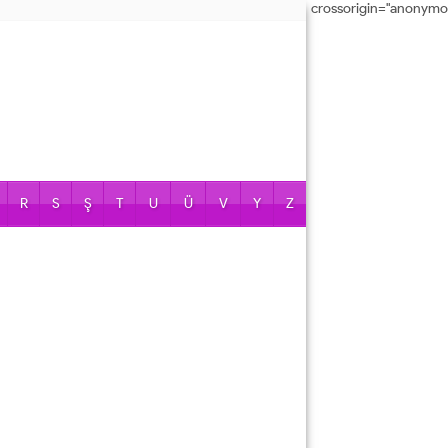
crossorigin="anonymo
R
S
Ş
T
U
Ü
V
Y
Z