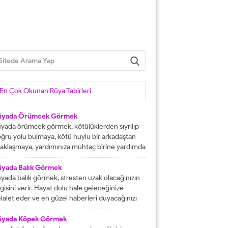
En Çok Okunan Rüya Tabirleri
üyada Örümcek Görmek
yada örümcek görmek, kötülüklerden sıyrılıp
ğru yolu bulmaya, kötü huylu bir arkadaştan
aklaşmaya, yardımınıza muhtaç birine yardımda
lunmaya işarettir. Rüyada örümcekler görmek
ni çok sayıda örümcekler görülmesi kısa
üyada Balık Görmek
manda haneye gelecek bolluk ve berekete,
yada balık görmek, stresten uzak olacağınızın
le içinden birine gelecek paraya tabir edilir.
lgisini verir. Hayat dolu hale geleceğinize
üyada evde örümcek görmek, düşmanı
lalet eder ve en güzel haberleri duyacağınızı
rafından kötülüğe uğramaya, sıkıntılar içine...
stermektedir. Büyük bir mutluluğa
aşacağınıza delalet eder ve kısmetlerinizin
üyada Köpek Görmek