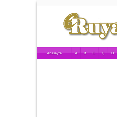
Anasayfa
A
B
C
Ç
D