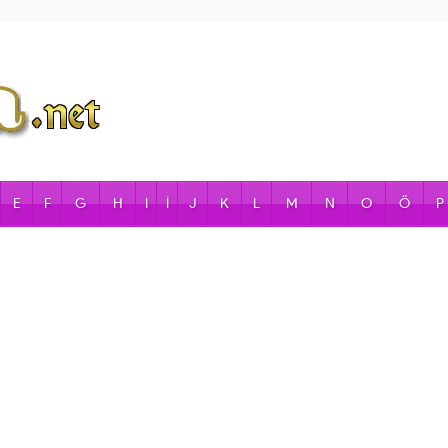
E
F
G
H
I
İ
J
K
L
M
N
O
Ö
P