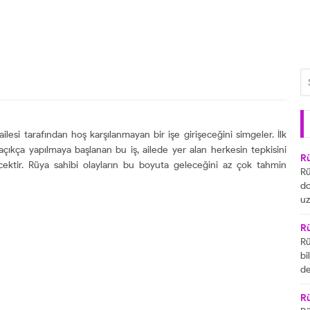
esi tarafından hoş karşılanmayan bir işe girişeceğini simgeler. İlk
açıkça yapılmaya başlanan bu iş, ailede yer alan herkesin tepkisini
R
ektir. Rüya sahibi olayların bu boyuta geleceğini az çok tahmin
Rü
do
uz
bu
ya
R
za
Rü
ai
bi
R
de
ta
gö
ul
R