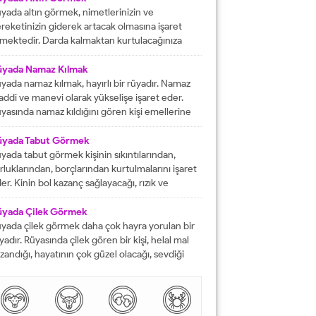
rektiğini...
yada altın görmek, nimetlerinizin ve
reketinizin giderek artacak olmasına işaret
mektedir. Darda kalmaktan kurtulacağınıza
lalet eder ve engelleri yok edeceğinizi
stermektedir. İyi bir hayata sahip olmanızın
üyada Namaz Kılmak
ündeki tüm pürüzlerin yok olacağını işaret
yada namaz kılmak, hayırlı bir rüyadır. Namaz
mektedir. Emeklerinizin heba olmayacağını
ddi ve manevi olarak yükselişe işaret eder.
steren rüyalardan birisi şeklinde
yasında namaz kıldığını gören kişi emellerine
tarılmaktadır. Rüyada altın bileklik görmek,
z zamanda ulaşır. Namaz, rüya da olsa kişinin
şarılarınızın giderek artacak olmasına delalet
neviyatının güçleneceğini ve Allah tarafından
üyada Tabut Görmek
mektedir....
vilen bir kişi olduğunu gösterir. Rüyalarımızda
yada tabut görmek kişinin sıkıntılarından,
rdüklerimiz çoğunlukla gerçek hayatla birebir
rluklarından, borçlarından kurtulmalarını işaret
tüşmezler. Rüyalarımızda...
er. Kinin bol kazanç sağlayacağı, rızık ve
lkiyet anlamına gelir. Rüya sırasında tabut
rmek aynı zaman da kişinin bahtının ve
üyada Çilek Görmek
nsının kapanmış olduğunu ifade eder. Rüyada
yada çilek görmek daha çok hayra yorulan bir
but görmek aynı zamanda kişinin yol hazırlığına
yadır. Rüyasında çilek gören bir kişi, helal mal
receği anlamına gelir....
zandığı, hayatının çok güzel olacağı, sevdiği
sanlarla karşılaşacağı ve maddi sorunlarını
mamen düzelteceğine işarettir. Rüyada görülen
lek, çoğunlukla aşkı ve tutkuyu da delalet eder.
şi rüyasında çilek gördü mü daha çok bol