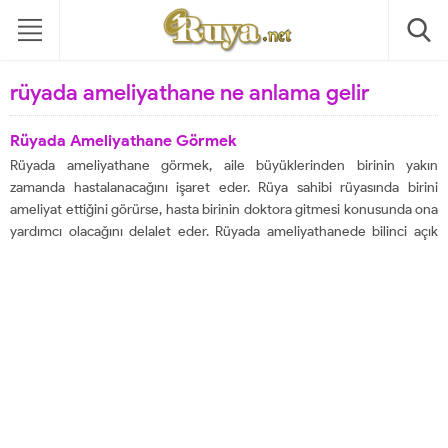
rüyada ameliyathane ne anlama gelir
Rüyada Ameliyathane Görmek
Rüyada ameliyathane görmek, aile büyüklerinden birinin yakın
zamanda hastalanacağını işaret eder. Rüya sahibi rüyasında birini
ameliyat ettiğini görürse, hasta birinin doktora gitmesi konusunda ona
yardımcı olacağını delalet eder. Rüyada ameliyathanede bilinci açık
olarak ameliyat edildiğini gören kişi sağlık sorununu kısa sürede
atlatacak demektir. Eğer rüyada ameliyathanede masada baygın
olarak görülürse,...