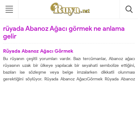
rüyada Abanoz Ağacı görmek ne anlama
gelir
Rüyada Abanoz Ağacı Görmek
Bu rüyanın çeşitli yorumları vardır. Bazı tercümanlar, Abanoz ağacı
rüyasının uzak bir ülkeye yapılacak bir seyahati sembolize ettiğini,
bazıları ise sözleşme veya belge imzalarken dikkatli olunması
gerektiğini söylüyor. Rüyada Abanoz AğacıGörmek Rüyada Abanoz
Ağacı Görmek, sözleşme imzalarken dikkatli olmanız gerektiği
anlamına gelir. Katıldığınız bir iş, belgelere dikkat etmezseniz başınıza
bela açabilir....