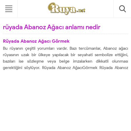
rüyada Abanoz Ağacı anlamı nedir
Rüyada Abanoz Ağacı Görmek
Bu rüyanın çeşitli yorumları vardır. Bazı tercümanlar, Abanoz ağacı
rüyasının uzak bir ülkeye yapılacak bir seyahati sembolize ettiğini,
bazıları ise sözleşme veya belge imzalarken dikkatli olunması
gerektiğini söylüyor. Rüyada Abanoz AğacıGörmek Rüyada Abanoz
Ağacı Görmek, sözleşme imzalarken dikkatli olmanız gerektiği
anlamına gelir. Katıldığınız bir iş, belgelere dikkat etmezseniz başınıza
bela açabilir....