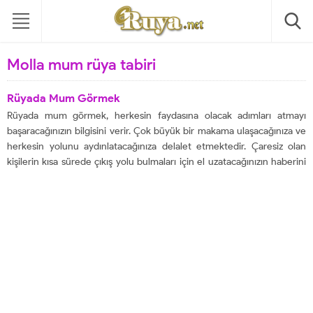
Molla mum rüya tabiri
Rüyada Mum Görmek
Rüyada mum görmek, herkesin faydasına olacak adımları atmayı
başaracağınızın bilgisini verir. Çok büyük bir makama ulaşacağınıza ve
herkesin yolunu aydınlatacağınıza delalet etmektedir. Çaresiz olan
kişilerin kısa sürede çıkış yolu bulmaları için el uzatacağınızın haberini
aktarmaktadır. Büyük kolaylıkların ve mutluluğun sizi bulacak olmasına
delalet etmektedir. Tehlikeli işlerle uğraşan kişileri bu durumdan...