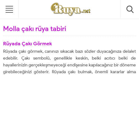
Molla çakı rüya tabiri
Rüyada Çakı Görmek
Rüyada çakı görmek, canınızı sıkacak bazı sözler duyacağınıza delalet
edebilir. Çakı sembolü, genellikle keskin, belki acıtıcı belki de
hayallerinizin gerçekleşmeyeceği endişesine kapılacağınız bir döneme
girebileceğinizi gösterir. Rüyada çakı bulmak, önemli kararlar alma
arifesinde olduğunuzu da gösterebilir. Sevdiğiniz kişilerden
duyacağınız yaralayıcı sözler sizi bir süre hayal kırıklığına uğratabilir ve
insanlara karşı güveninizin...