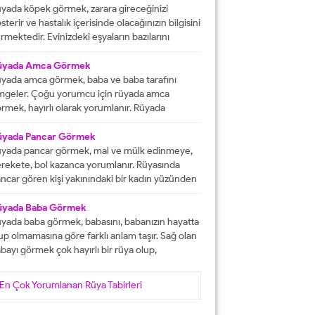
tacak olmasına işaret etmektedir. İşlerinizin
yada köpek görmek, zarara gireceğinizi
lunda gideceğini gösterirken, ömür boyu
sterir ve hastalık içerisinde olacağınızın bilgisini
recek olan konforlu bir hayatın varlığına delalet
rmektedir. Evinizdeki eşyaların bazılarını
er. Ağız tadınızı bozan faktörleri...
ybedeceğinize delalet etmektedir. Kuvvetsiz
r durumun içerisinde kalacağınızın ve rahatsızlık
üyada Amca Görmek
erisinde olacağınızın haberini vermektedir.
yada amca görmek, baba ve baba tarafını
reketsiz dönemlerin içerisinde olacağınızın
mgeler. Çoğu yorumcu için rüyada amca
lgisini verir ve kendinizi başarısız
rmek, hayırlı olarak yorumlanır. Rüyada
ssedeceğinize işaret olacaktır. Diğer yandan ise
casını gören kişi, kısa süre içerisinde
satlık yapacak olan kişilerden dolayı başınızın...
runlarını çözüp, huzura kavuşacak demektir.
üyada Pancar Görmek
er bu rüyayı gören kişinin sağlık sıkıntıları varsa,
yada pancar görmek, mal ve mülk edinmeye,
nlar çözüme ulaşacak olarak yorumlanır. İşsiz
rekete, bol kazanca yorumlanır. Rüyasında
an kişinin bu rüyayı görmesi hayırlı iş
ncar gören kişi yakınındaki bir kadın yüzünden
lacağını...
ra düşebilir, acı haber alabilir, başına gelecek
laya, üzüntüye ve kedere tabir edilebilir. Bekar
üyada Baba Görmek
risi rüyasında pancar görürse, yakın zamanda
yada baba görmek, babasını, babanızın hayatta
şanlanır yada evlenir. Evli birisinin gördüğü
up olmamasına göre farklı anlam taşır. Sağ olan
ncar rüyası, eşiyle kavgaya yada ayrılığa...
bayı görmek çok hayırlı bir rüya olup,
teklerinizin gerçekleşeceğini, helal kazanca
vuşacağınızı gösterir. Çünkü babalar kişiye
En Çok Yorumlanan Rüya Tabirleri
yat veren veren en değerli varlıklar, kişinin
şam kaynağıdır. Rüyayı gören kişinin babası