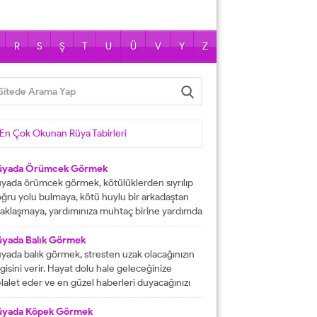
R
S
Ş
T
U
Ü
V
Y
Z
En Çok Okunan Rüya Tabirleri
üyada Örümcek Görmek
yada örümcek görmek, kötülüklerden sıyrılıp
ğru yolu bulmaya, kötü huylu bir arkadaştan
aklaşmaya, yardımınıza muhtaç birine yardımda
lunmaya işarettir. Rüyada örümcekler görmek
ni çok sayıda örümcekler görülmesi kısa
üyada Balık Görmek
manda haneye gelecek bolluk ve berekete,
yada balık görmek, stresten uzak olacağınızın
le içinden birine gelecek paraya tabir edilir.
lgisini verir. Hayat dolu hale geleceğinize
üyada evde örümcek görmek, düşmanı
lalet eder ve en güzel haberleri duyacağınızı
rafından kötülüğe uğramaya, sıkıntılar içine...
stermektedir. Büyük bir mutluluğa
aşacağınıza delalet eder ve kısmetlerinizin
üyada Köpek Görmek