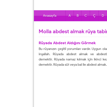
Anasayfa
A
B
C
Ç
D
Molla abdest almak rüya tabir
Rüyada Abdest Aldığını Görmek
Bu rüyanızın çeşitli yorumları vardır. Uygun ol
inşallah. Rüyada abdest almak ve abdesti
demektir. Rüyada namaz kılmak için ikinci k
demektir. Rüyada süt veya bal ile abdest almak..