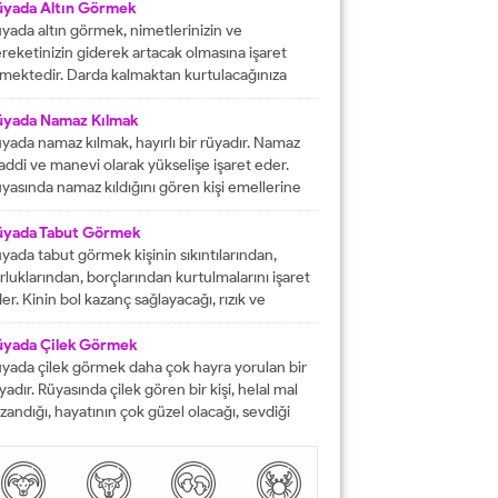
fat etmiş ise ihtiyacı olanlara yardım etmesi
üyada Altın Görmek
rektiğini...
yada altın görmek, nimetlerinizin ve
reketinizin giderek artacak olmasına işaret
mektedir. Darda kalmaktan kurtulacağınıza
lalet eder ve engelleri yok edeceğinizi
stermektedir. İyi bir hayata sahip olmanızın
üyada Namaz Kılmak
ündeki tüm pürüzlerin yok olacağını işaret
yada namaz kılmak, hayırlı bir rüyadır. Namaz
mektedir. Emeklerinizin heba olmayacağını
ddi ve manevi olarak yükselişe işaret eder.
steren rüyalardan birisi şeklinde
yasında namaz kıldığını gören kişi emellerine
tarılmaktadır. Rüyada altın bileklik görmek,
z zamanda ulaşır. Namaz, rüya da olsa kişinin
şarılarınızın giderek artacak olmasına delalet
neviyatının güçleneceğini ve Allah tarafından
üyada Tabut Görmek
mektedir....
vilen bir kişi olduğunu gösterir. Rüyalarımızda
yada tabut görmek kişinin sıkıntılarından,
rdüklerimiz çoğunlukla gerçek hayatla birebir
rluklarından, borçlarından kurtulmalarını işaret
tüşmezler. Rüyalarımızda...
er. Kinin bol kazanç sağlayacağı, rızık ve
lkiyet anlamına gelir. Rüya sırasında tabut
rmek aynı zaman da kişinin bahtının ve
üyada Çilek Görmek
nsının kapanmış olduğunu ifade eder. Rüyada
yada çilek görmek daha çok hayra yorulan bir
but görmek aynı zamanda kişinin yol hazırlığına
yadır. Rüyasında çilek gören bir kişi, helal mal
receği anlamına gelir....
zandığı, hayatının çok güzel olacağı, sevdiği
sanlarla karşılaşacağı ve maddi sorunlarını
mamen düzelteceğine işarettir. Rüyada görülen
lek, çoğunlukla aşkı ve tutkuyu da delalet eder.