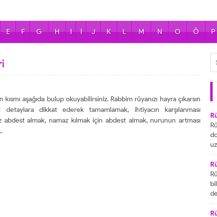
E
F
G
H
I
İ
J
K
L
M
N
O
Ö
P
i
an kısmı aşağıda bulup okuyabilirsiniz. Rabbim rüyanızı hayra çıkarsın
 detaylara dikkat ederek tamamlamak, ihtiyacın karşılanması
R
ez abdest almak, namaz kılmak için abdest almak, nurunun artması
Rü
.
do
uz
bu
ya
R
za
Rü
ai
bi
R
de
ta
gö
ul
R