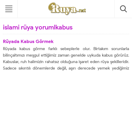
islami rüya yorumlkabus
Rüyada Kabus Görmek
Rüyada kabus görme farklı sebeplerle olur. Birtakım sorunlarla
bilinçaltımızı meşgul ettiğimiz zaman genelde uykuda kabus görürüz.
Kabuslar, ruh halimizin rahatsız olduğuna işaret eden rüya şekilleridir.
Sadece sıkıntılı dönemlerde değil, aşırı derecede yemek yediğimiz
zamanlar da kabus gördüğümüz olur. Bu şekilde bilinçaltımız
psikolojimizi, yani ruh halimizi hırpaladığımızı bize hatırlatmaya çalışır.
Yanlış davranışlarımıza...