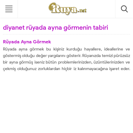
diyanet rüyada ayna görmenin tabiri
Rüyada Ayna Görmek
Rüyada ayna görmek bu kişiniz kurduğu hayallere, ideallerine ve
göstermiş olduğu değer yargılarını gösterir. Rüyanızda temizi pürüzsüz
bir ayna görmüş iseniz bütün problemlerinizden, üzüntülerinizden ve
çekmiş olduğunuz zorluklardan hiçbir iz kalınmayacağına işaret eder.
Eğer rüyanızda aynaya bakıp ve kendinizi çok beğeniyorsanız çok
güzel ve huzur dolu uzun bir ömür yaşayacağınıza...