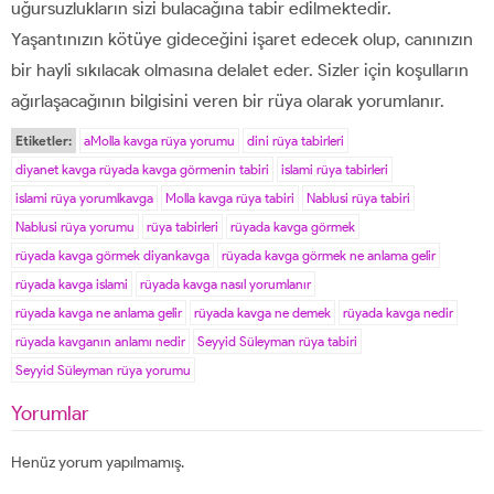
uğursuzlukların sizi bulacağına tabir edilmektedir.
Yaşantınızın kötüye gideceğini işaret edecek olup, canınızın
bir hayli sıkılacak olmasına delalet eder. Sizler için koşulların
ağırlaşacağının bilgisini veren bir rüya olarak yorumlanır.
Etiketler:
aMolla kavga rüya yorumu
dini rüya tabirleri
diyanet kavga rüyada kavga görmenin tabiri
islami rüya tabirleri
islami rüya yorumlkavga
Molla kavga rüya tabiri
Nablusi rüya tabiri
Nablusi rüya yorumu
rüya tabirleri
rüyada kavga görmek
rüyada kavga görmek diyankavga
rüyada kavga görmek ne anlama gelir
rüyada kavga islami
rüyada kavga nasıl yorumlanır
rüyada kavga ne anlama gelir
rüyada kavga ne demek
rüyada kavga nedir
rüyada kavganın anlamı nedir
Seyyid Süleyman rüya tabiri
Seyyid Süleyman rüya yorumu
Yorumlar
Henüz yorum yapılmamış.