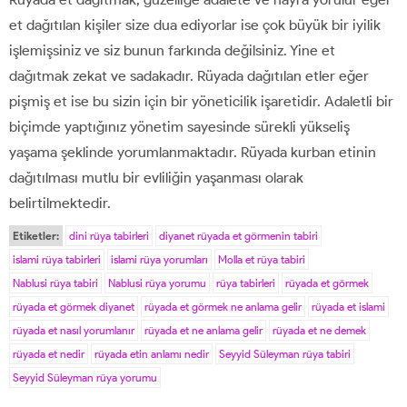
et dağıtılan kişiler size dua ediyorlar ise çok büyük bir iyilik
işlemişsiniz ve siz bunun farkında değilsiniz. Yine et
dağıtmak zekat ve sadakadır. Rüyada dağıtılan etler eğer
pişmiş et ise bu sizin için bir yöneticilik işaretidir. Adaletli bir
biçimde yaptığınız yönetim sayesinde sürekli yükseliş
yaşama şeklinde yorumlanmaktadır. Rüyada kurban etinin
dağıtılması mutlu bir evliliğin yaşanması olarak
belirtilmektedir.
Etiketler:
dini rüya tabirleri
diyanet rüyada et görmenin tabiri
islami rüya tabirleri
islami rüya yorumları
Molla et rüya tabiri
Nablusi rüya tabiri
Nablusi rüya yorumu
rüya tabirleri
rüyada et görmek
rüyada et görmek diyanet
rüyada et görmek ne anlama gelir
rüyada et islami
rüyada et nasıl yorumlanır
rüyada et ne anlama gelir
rüyada et ne demek
rüyada et nedir
rüyada etin anlamı nedir
Seyyid Süleyman rüya tabiri
Seyyid Süleyman rüya yorumu