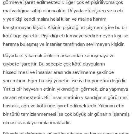
görmeye işaret edilmektedir. Eğer çok et pişiriliyorsa çok
mal varlığına sahip olunacaktır. Rüyada eti pişiren ve o eti
yiyen kişi kendi malını helal kılan ve malına haram
karıştırmayan kişidir. Kişinin pişirdiği et pişmemiş ise bu bir
kötülüğe işarettir. Pişirdiği eti kimseye yediremeyen kişi ise
harama bulaşmış ve insanlar tarafından sevilmeyen kişidir.
Rüyada et yıkamak ölülerin arkasından konuşmaya ve
gıybete işarettir. Bu sebeple çok kötü duyguların
hissedilmesi ve insanlar arasında sevilmeme şeklinde
yorumlanır. Eğer bu kişi yönetici ise iyi bir yönetici değildir.
Yırtıcı bir hayvanın etinin yıkandığını görmek, zina yapmaya
delalet etmektedir. Bir insanın etinin yıkandığının görülmesi
hastalık, ağrı ve kötülüğe işaret edilmektedir. Yıkanan etin
bir türlü temizlenmemesi ise çok büyük bir günahın işlenmiş
olması olarak yorumlanmaktadır.
Rüyada et dağıtmak, güzelliğe adalete ve hayra yorulur eğer