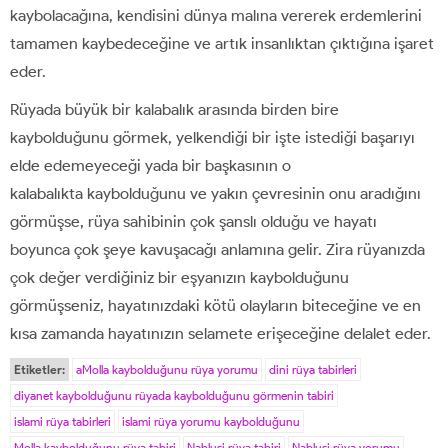
kaybolacağına, kendisini dünya malına vererek erdemlerini
tamamen kaybedeceğine ve artık insanlıktan çıktığına işaret
eder.
Rüyada büyük bir kalabalık arasında birden bire
kaybolduğunu görmek, yelkendiği bir işte istediği başarıyı
elde edemeyeceği yada bir başkasının o
kalabalıkta kaybolduğunu ve yakın çevresinin onu aradığını
görmüşse, rüya sahibinin çok şanslı olduğu ve hayatı
boyunca çok şeye kavuşacağı anlamına gelir. Zira rüyanızda
çok değer verdiğiniz bir eşyanızın kaybolduğunu
görmüşseniz, hayatınızdaki kötü olayların biteceğine ve en
kısa zamanda hayatınızın selamete erişeceğine delalet eder.
Etiketler:
aMolla kaybolduğunu rüya yorumu
dini rüya tabirleri
diyanet kaybolduğunu rüyada kaybolduğunu görmenin tabiri
islami rüya tabirleri
islami rüya yorumu kaybolduğunu
Molla kaybolduğunu rüya tabiri
Nablusi rüya tabiri
Nablusi rüya yorumu