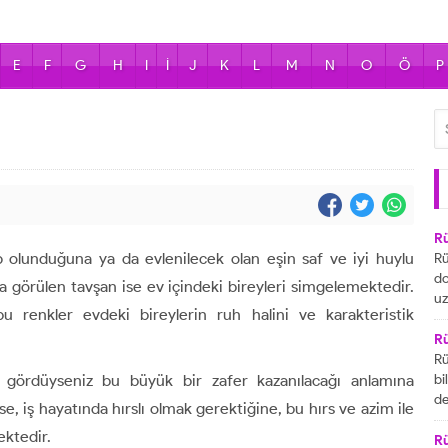
E
F
G
H
I
İ
J
K
L
M
N
O
Ö
P
R
 olunduğuna ya da evlenilecek olan eşin saf ve iyi huylu
Rü
do
 görülen tavşan ise ev içindeki bireyleri simgelemektedir.
uz
bu renkler evdeki bireylerin ruh halini ve karakteristik
bu
ya
R
za
Rü
ai
 gördüyseniz bu büyük bir zafer kazanılacağı anlamına
bi
R
de
se, iş hayatında hırslı olmak gerektiğine, bu hırs ve azim ile
ta
gö
ektedir.
ul
R