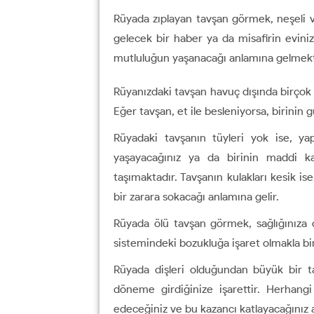
Rüyada zıplayan tavşan görmek, neşeli ve
gelecek bir haber ya da misafirin evin
mutluluğun yaşanacağı anlamına gelmekt
Rüyanızdaki tavşan havuç dışında birçok s
Eğer tavşan, et ile besleniyorsa, birinin g
Rüyadaki tavşanın tüyleri yok ise, ya
yaşayacağınız ya da birinin maddi ka
taşımaktadır. Tavşanın kulakları kesik is
bir zarara sokacağı anlamına gelir.
Rüyada ölü tavşan görmek, sağlığınıza d
sistemindeki bozukluğa işaret olmakla bir
Rüyada dişleri olduğundan büyük bir ta
döneme girdiğinize işarettir. Herhang
edeceğiniz ve bu kazancı katlayacağınız a