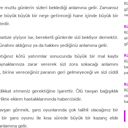
ar
Rü
 mutlu günlerin sizleri beklediği anlamına gelir. Zamansız
yo
gö
sü
ve
ize büyük büyük bir neşe getireceği hane içinde büyük bir
ed
ka
edir.
bi
R
iç
Rü
ebze yiyiyor ise, bereketli günlerde sizi bekliyor demektir.
Be
si
bi
gö
ünahını aldığınız ya da hakkını yediğiniz anlamına gelir.
hi
am
fe
so
R
ptığınız kötü yatırımlar sonucunda büyük bir mal kaybı
Eğ
Rü
ynaklarınıza zarar vererek sizi zora sokacağı anlamını
bu
be
e, birine vereceğiniz paranın geri gelmeyeceği ve sizi ciddi
ol
pa
bu
da
be
R
bi
Rü
ikkat etmeniz gerektiğine işarettir. Ölü tavşan bağışıklık
ni
ol
likte eklem hastalıklarınında habercisidir.
pa
ba
is
vşan görmek, şans oyunlarında çok talihli olacağınız bir
ka
i bir şans oyunu ile kısa sürede büyük bir kazanç elde
ha
ya
nlamına gelir.