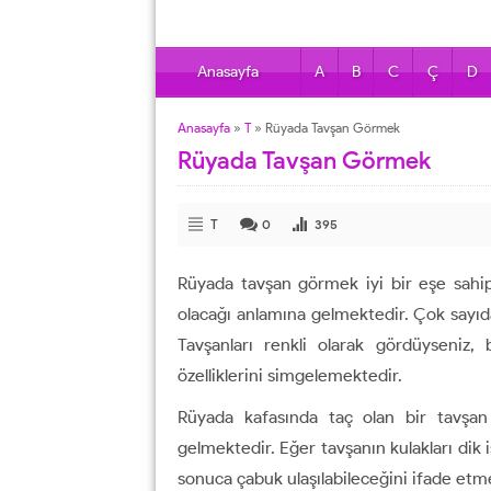
Anasayfa
A
B
C
Ç
D
Anasayfa
»
T
»
Rüyada Tavşan Görmek
Rüyada Tavşan Görmek
T
0
395
Rüyada tavşan görmek iyi bir eşe sahip
olacağı anlamına gelmektedir. Çok sayıda
Tavşanları renkli olarak gördüyseniz, 
özelliklerini simgelemektedir.
Rüyada kafasında taç olan bir tavşan
gelmektedir. Eğer tavşanın kulakları dik i
sonuca çabuk ulaşılabileceğini ifade etm