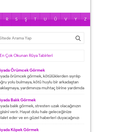
R
S
Ş
T
U
Ü
V
Y
Z
En Çok Okunan Rüya Tabirleri
üyada Örümcek Görmek
yada örümcek görmek, kötülüklerden sıyrılıp
ğru yolu bulmaya, kötü huylu bir arkadaştan
aklaşmaya, yardımınıza muhtaç birine yardımda
lunmaya işarettir. Rüyada örümcekler görmek
ni çok sayıda örümcekler görülmesi kısa
üyada Balık Görmek
manda haneye gelecek bolluk ve berekete,
yada balık görmek, stresten uzak olacağınızın
le içinden birine gelecek paraya tabir edilir.
lgisini verir. Hayat dolu hale geleceğinize
üyada evde örümcek görmek, düşmanı
lalet eder ve en güzel haberleri duyacağınızı
rafından kötülüğe uğramaya, sıkıntılar içine...
stermektedir. Büyük bir mutluluğa
aşacağınıza delalet eder ve kısmetlerinizin
üyada Köpek Görmek