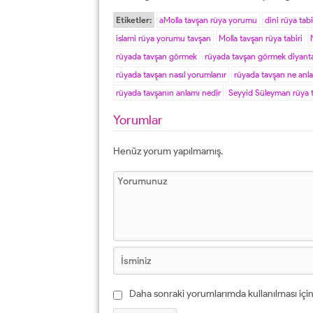
Etiketler:
aMolla tavşan rüya yorumu
dini rüya tabi
islami rüya yorumu tavşan
Molla tavşan rüya tabiri
rüyada tavşan görmek
rüyada tavşan görmek diyant
rüyada tavşan nasıl yorumlanır
rüyada tavşan ne anla
rüyada tavşanın anlamı nedir
Seyyid Süleyman rüya t
Yorumlar
Henüz yorum yapılmamış.
Daha sonraki yorumlarımda kullanılması için