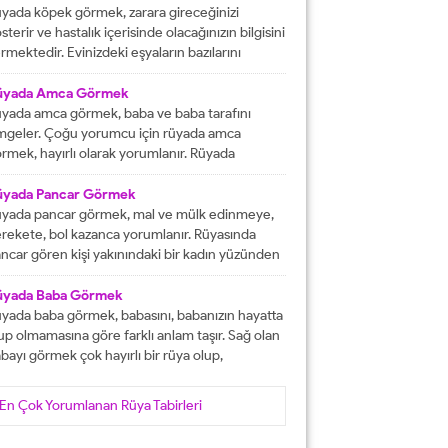
tacak olmasına işaret etmektedir. İşlerinizin
yada köpek görmek, zarara gireceğinizi
lunda gideceğini gösterirken, ömür boyu
sterir ve hastalık içerisinde olacağınızın bilgisini
recek olan konforlu bir hayatın varlığına delalet
rmektedir. Evinizdeki eşyaların bazılarını
er. Ağız tadınızı bozan faktörleri...
ybedeceğinize delalet etmektedir. Kuvvetsiz
r durumun içerisinde kalacağınızın ve rahatsızlık
üyada Amca Görmek
erisinde olacağınızın haberini vermektedir.
yada amca görmek, baba ve baba tarafını
reketsiz dönemlerin içerisinde olacağınızın
mgeler. Çoğu yorumcu için rüyada amca
lgisini verir ve kendinizi başarısız
rmek, hayırlı olarak yorumlanır. Rüyada
ssedeceğinize işaret olacaktır. Diğer yandan ise
casını gören kişi, kısa süre içerisinde
satlık yapacak olan kişilerden dolayı başınızın...
runlarını çözüp, huzura kavuşacak demektir.
üyada Pancar Görmek
er bu rüyayı gören kişinin sağlık sıkıntıları varsa,
yada pancar görmek, mal ve mülk edinmeye,
nlar çözüme ulaşacak olarak yorumlanır. İşsiz
rekete, bol kazanca yorumlanır. Rüyasında
an kişinin bu rüyayı görmesi hayırlı iş
ncar gören kişi yakınındaki bir kadın yüzünden
lacağını...
ra düşebilir, acı haber alabilir, başına gelecek
laya, üzüntüye ve kedere tabir edilebilir. Bekar
üyada Baba Görmek
risi rüyasında pancar görürse, yakın zamanda
yada baba görmek, babasını, babanızın hayatta
şanlanır yada evlenir. Evli birisinin gördüğü
up olmamasına göre farklı anlam taşır. Sağ olan
ncar rüyası, eşiyle kavgaya yada ayrılığa...
bayı görmek çok hayırlı bir rüya olup,
teklerinizin gerçekleşeceğini, helal kazanca
vuşacağınızı gösterir. Çünkü babalar kişiye
En Çok Yorumlanan Rüya Tabirleri
yat veren veren en değerli varlıklar, kişinin
şam kaynağıdır. Rüyayı gören kişinin babası