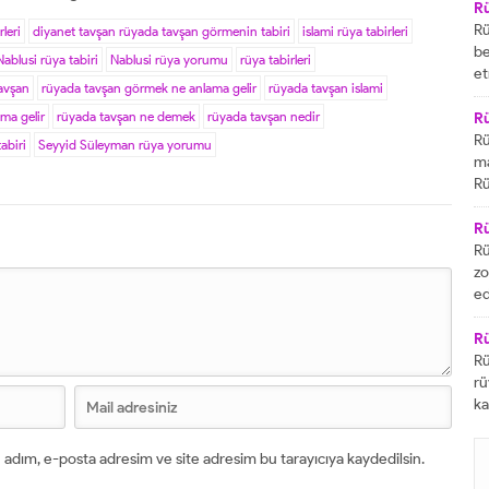
ve
R
ge
Rü
rleri
diyanet tavşan rüyada tavşan görmenin tabiri
islami rüya tabirleri
be
Nablusi rüya tabiri
Nablusi rüya yorumu
rüya tabirleri
et
avşan
rüyada tavşan görmek ne anlama gelir
rüyada tavşan islami
de
ma gelir
rüyada tavşan ne demek
rüyada tavşan nedir
gö
R
ön
Rü
abiri
Seyyid Süleyman rüya yorumu
et
ma
gö
Rü
ak
te
Ba
ma
R
et
se
Rü
gö
zo
ör
ed
mü
gö
R
şa
Rü
ta
rü
gi
ka
in
ta
 adım, e-posta adresim ve site adresim bu tarayıcıya kaydedilsin.
çi