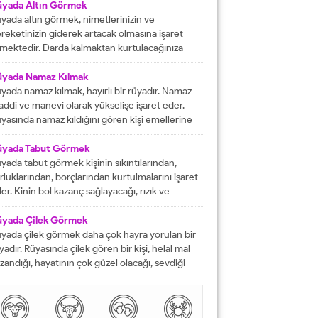
fat etmiş ise ihtiyacı olanlara yardım etmesi
üyada Altın Görmek
rektiğini...
yada altın görmek, nimetlerinizin ve
reketinizin giderek artacak olmasına işaret
mektedir. Darda kalmaktan kurtulacağınıza
lalet eder ve engelleri yok edeceğinizi
stermektedir. İyi bir hayata sahip olmanızın
üyada Namaz Kılmak
ündeki tüm pürüzlerin yok olacağını işaret
yada namaz kılmak, hayırlı bir rüyadır. Namaz
mektedir. Emeklerinizin heba olmayacağını
ddi ve manevi olarak yükselişe işaret eder.
steren rüyalardan birisi şeklinde
yasında namaz kıldığını gören kişi emellerine
tarılmaktadır. Rüyada altın bileklik görmek,
z zamanda ulaşır. Namaz, rüya da olsa kişinin
şarılarınızın giderek artacak olmasına delalet
neviyatının güçleneceğini ve Allah tarafından
üyada Tabut Görmek
mektedir....
vilen bir kişi olduğunu gösterir. Rüyalarımızda
yada tabut görmek kişinin sıkıntılarından,
rdüklerimiz çoğunlukla gerçek hayatla birebir
rluklarından, borçlarından kurtulmalarını işaret
tüşmezler. Rüyalarımızda...
er. Kinin bol kazanç sağlayacağı, rızık ve
lkiyet anlamına gelir. Rüya sırasında tabut
rmek aynı zaman da kişinin bahtının ve
üyada Çilek Görmek
nsının kapanmış olduğunu ifade eder. Rüyada
yada çilek görmek daha çok hayra yorulan bir
but görmek aynı zamanda kişinin yol hazırlığına
yadır. Rüyasında çilek gören bir kişi, helal mal
receği anlamına gelir....
zandığı, hayatının çok güzel olacağı, sevdiği
sanlarla karşılaşacağı ve maddi sorunlarını
mamen düzelteceğine işarettir. Rüyada görülen
lek, çoğunlukla aşkı ve tutkuyu da delalet eder.