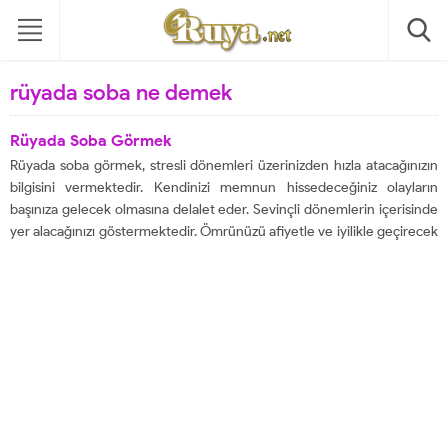
rüyada soba ne demek
Rüyada Soba Görmek
Rüyada soba görmek, stresli dönemleri üzerinizden hızla atacağınızın
bilgisini vermektedir. Kendinizi memnun hissedeceğiniz olayların
başınıza gelecek olmasına delalet eder. Sevinçli dönemlerin içerisinde
yer alacağınızı göstermektedir. Ömrünüzü afiyetle ve iyilikle geçirecek
olmanıza delalet etmektedir. Her fırsatın kapınızda olmasına işaret
eder ve zahmetlerin üstesinden geleceğinizin haberini aktarmaktadır.
Beklediğiniz haberleri duyacağınıza ve sevinçli...