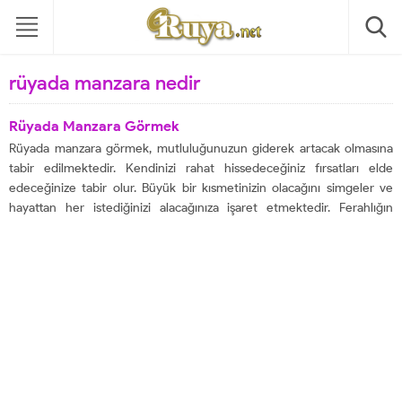
rüyada manzara nedir
Rüyada Manzara Görmek
Rüyada manzara görmek, mutluluğunuzun giderek artacak olmasına
tabir edilmektedir. Kendinizi rahat hissedeceğiniz fırsatları elde
edeceğinize tabir olur. Büyük bir kısmetinizin olacağını simgeler ve
hayattan her istediğinizi alacağınıza işaret etmektedir. Ferahlığın
içerisinde olacağınızın bilgisini veren rüyalardan birisidir. Yüzünüzü
güldürecek imkanlarınızın oluşacağını göstermektedir. Attığınız
adımların maddi olarak getirisinin çok olmasına tabir edilir. Rüyada...