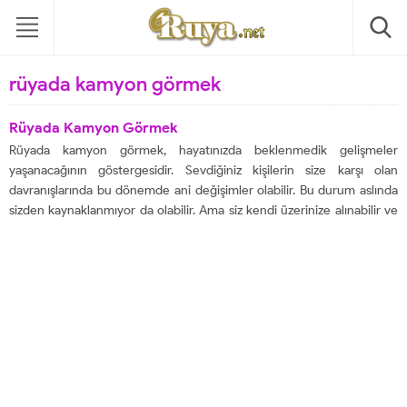
rüyada kamyon görmek
Rüyada Kamyon Görmek
Rüyada kamyon görmek, hayatınızda beklenmedik gelişmeler
yaşanacağının göstergesidir. Sevdiğiniz kişilerin size karşı olan
davranışlarında bu dönemde ani değişimler olabilir. Bu durum aslında
sizden kaynaklanmıyor da olabilir. Ama siz kendi üzerinize alınabilir ve
bu durumdan kendinize bir pay çıkarabilirsiniz. Rüyada kamyon
görmek, mal, bereket ve gelirinizin artacağı bir döneme gireceğinize
delalet...