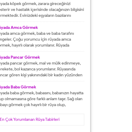
tacak olmasına işaret etmektedir. İşlerinizin
yada köpek görmek, zarara gireceğinizi
lunda gideceğini gösterirken, ömür boyu
sterir ve hastalık içerisinde olacağınızın bilgisini
recek olan konforlu bir hayatın varlığına delalet
rmektedir. Evinizdeki eşyaların bazılarını
er. Ağız tadınızı bozan faktörleri...
ybedeceğinize delalet etmektedir. Kuvvetsiz
r durumun içerisinde kalacağınızın ve rahatsızlık
üyada Amca Görmek
erisinde olacağınızın haberini vermektedir.
yada amca görmek, baba ve baba tarafını
reketsiz dönemlerin içerisinde olacağınızın
mgeler. Çoğu yorumcu için rüyada amca
lgisini verir ve kendinizi başarısız
rmek, hayırlı olarak yorumlanır. Rüyada
ssedeceğinize işaret olacaktır. Diğer yandan ise
casını gören kişi, kısa süre içerisinde
satlık yapacak olan kişilerden dolayı başınızın...
runlarını çözüp, huzura kavuşacak demektir.
üyada Pancar Görmek
er bu rüyayı gören kişinin sağlık sıkıntıları varsa,
yada pancar görmek, mal ve mülk edinmeye,
nlar çözüme ulaşacak olarak yorumlanır. İşsiz
rekete, bol kazanca yorumlanır. Rüyasında
an kişinin bu rüyayı görmesi hayırlı iş
ncar gören kişi yakınındaki bir kadın yüzünden
lacağını...
ra düşebilir, acı haber alabilir, başına gelecek
laya, üzüntüye ve kedere tabir edilebilir. Bekar
üyada Baba Görmek
risi rüyasında pancar görürse, yakın zamanda
yada baba görmek, babasını, babanızın hayatta
şanlanır yada evlenir. Evli birisinin gördüğü
up olmamasına göre farklı anlam taşır. Sağ olan
ncar rüyası, eşiyle kavgaya yada ayrılığa...
bayı görmek çok hayırlı bir rüya olup,
teklerinizin gerçekleşeceğini, helal kazanca
vuşacağınızı gösterir. Çünkü babalar kişiye
En Çok Yorumlanan Rüya Tabirleri
yat veren veren en değerli varlıklar, kişinin
şam kaynağıdır. Rüyayı gören kişinin babası