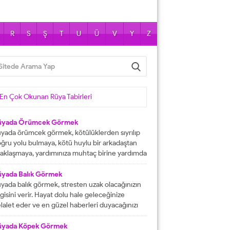
R
S
Ş
T
U
Ü
V
Y
Z
En Çok Okunan Rüya Tabirleri
üyada Örümcek Görmek
yada örümcek görmek, kötülüklerden sıyrılıp
ğru yolu bulmaya, kötü huylu bir arkadaştan
aklaşmaya, yardımınıza muhtaç birine yardımda
lunmaya işarettir. Rüyada örümcekler görmek
ni çok sayıda örümcekler görülmesi kısa
üyada Balık Görmek
manda haneye gelecek bolluk ve berekete,
yada balık görmek, stresten uzak olacağınızın
le içinden birine gelecek paraya tabir edilir.
lgisini verir. Hayat dolu hale geleceğinize
üyada evde örümcek görmek, düşmanı
lalet eder ve en güzel haberleri duyacağınızı
rafından kötülüğe uğramaya, sıkıntılar içine...
stermektedir. Büyük bir mutluluğa
aşacağınıza delalet eder ve kısmetlerinizin
üyada Köpek Görmek