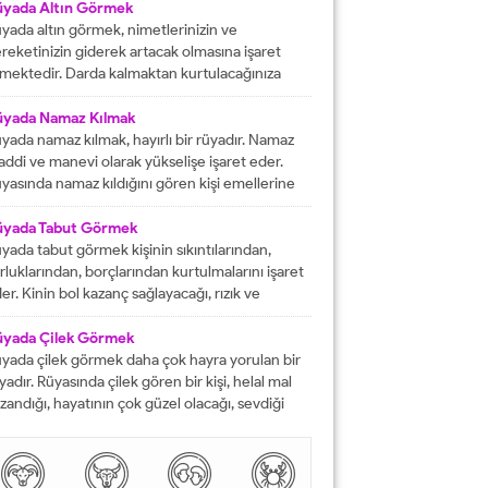
fat etmiş ise ihtiyacı olanlara yardım etmesi
üyada Altın Görmek
rektiğini...
yada altın görmek, nimetlerinizin ve
reketinizin giderek artacak olmasına işaret
mektedir. Darda kalmaktan kurtulacağınıza
lalet eder ve engelleri yok edeceğinizi
stermektedir. İyi bir hayata sahip olmanızın
üyada Namaz Kılmak
ündeki tüm pürüzlerin yok olacağını işaret
yada namaz kılmak, hayırlı bir rüyadır. Namaz
mektedir. Emeklerinizin heba olmayacağını
ddi ve manevi olarak yükselişe işaret eder.
steren rüyalardan birisi şeklinde
yasında namaz kıldığını gören kişi emellerine
tarılmaktadır. Rüyada altın bileklik görmek,
z zamanda ulaşır. Namaz, rüya da olsa kişinin
şarılarınızın giderek artacak olmasına delalet
neviyatının güçleneceğini ve Allah tarafından
üyada Tabut Görmek
mektedir....
vilen bir kişi olduğunu gösterir. Rüyalarımızda
yada tabut görmek kişinin sıkıntılarından,
rdüklerimiz çoğunlukla gerçek hayatla birebir
rluklarından, borçlarından kurtulmalarını işaret
tüşmezler. Rüyalarımızda...
er. Kinin bol kazanç sağlayacağı, rızık ve
lkiyet anlamına gelir. Rüya sırasında tabut
rmek aynı zaman da kişinin bahtının ve
üyada Çilek Görmek
nsının kapanmış olduğunu ifade eder. Rüyada
yada çilek görmek daha çok hayra yorulan bir
but görmek aynı zamanda kişinin yol hazırlığına
yadır. Rüyasında çilek gören bir kişi, helal mal
receği anlamına gelir....
zandığı, hayatının çok güzel olacağı, sevdiği
sanlarla karşılaşacağı ve maddi sorunlarını
mamen düzelteceğine işarettir. Rüyada görülen
lek, çoğunlukla aşkı ve tutkuyu da delalet eder.