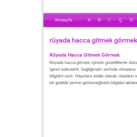
Anasayfa
A
B
C
Ç
D
rüyada hacca gitmek görmek 
Rüyada Hacca Gitmek Görmek
Rüyada hacca gitmek, içinizin güzelliklerle dolu 
işaret edecektir. Sağlığınızın yerinde olmasına t
bilgisini verir. Hayırlara vesile olacak olayların 
bir şekilde yerine getireceğinizin bilgisini aktarır