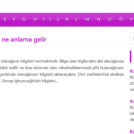
E
F
G
H
I
İ
J
K
L
M
N
O
Ö
P
ne anlama gelir
olacağının bilgisini vermektedir. Bilge olan kişilerden akıl alacağınıza
abir edilir ve kısa sürecek olan rahatsızlıklarınızda şifa bulacağınızın
R
içerisinde olacağınızın bilgisini aktaracaktır. Dini vazifelerinizi eksiksiz
Rü
. Sevap işleyeceğinizin bilgisini...
do
uz
bu
ya
R
za
Rü
ai
bi
R
de
ta
gö
ul
R