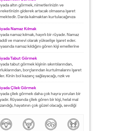
rektiğini...
yada altın görmek, nimetlerinizin ve
reketinizin giderek artacak olmasına işaret
mektedir. Darda kalmaktan kurtulacağınıza
lalet eder ve engelleri yok edeceğinizi
stermektedir. İyi bir hayata sahip olmanızın
üyada Namaz Kılmak
ündeki tüm pürüzlerin yok olacağını işaret
yada namaz kılmak, hayırlı bir rüyadır. Namaz
mektedir. Emeklerinizin heba olmayacağını
ddi ve manevi olarak yükselişe işaret eder.
steren rüyalardan birisi şeklinde
yasında namaz kıldığını gören kişi emellerine
tarılmaktadır. Rüyada altın bileklik görmek,
z zamanda ulaşır. Namaz, rüya da olsa kişinin
şarılarınızın giderek artacak olmasına delalet
neviyatının güçleneceğini ve Allah tarafından
üyada Tabut Görmek
mektedir....
vilen bir kişi olduğunu gösterir. Rüyalarımızda
yada tabut görmek kişinin sıkıntılarından,
rdüklerimiz çoğunlukla gerçek hayatla birebir
rluklarından, borçlarından kurtulmalarını işaret
tüşmezler. Rüyalarımızda...
er. Kinin bol kazanç sağlayacağı, rızık ve
lkiyet anlamına gelir. Rüya sırasında tabut
rmek aynı zaman da kişinin bahtının ve
üyada Çilek Görmek
nsının kapanmış olduğunu ifade eder. Rüyada
yada çilek görmek daha çok hayra yorulan bir
but görmek aynı zamanda kişinin yol hazırlığına
yadır. Rüyasında çilek gören bir kişi, helal mal
receği anlamına gelir....
zandığı, hayatının çok güzel olacağı, sevdiği
sanlarla karşılaşacağı ve maddi sorunlarını
mamen düzelteceğine işarettir. Rüyada görülen
lek, çoğunlukla aşkı ve tutkuyu da delalet eder.
şi rüyasında çilek gördü mü daha çok bol