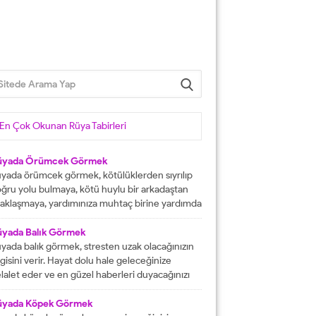
En Çok Okunan Rüya Tabirleri
üyada Örümcek Görmek
yada örümcek görmek, kötülüklerden sıyrılıp
ğru yolu bulmaya, kötü huylu bir arkadaştan
aklaşmaya, yardımınıza muhtaç birine yardımda
lunmaya işarettir. Rüyada örümcekler görmek
ni çok sayıda örümcekler görülmesi kısa
üyada Balık Görmek
manda haneye gelecek bolluk ve berekete,
yada balık görmek, stresten uzak olacağınızın
le içinden birine gelecek paraya tabir edilir.
lgisini verir. Hayat dolu hale geleceğinize
üyada evde örümcek görmek, düşmanı
lalet eder ve en güzel haberleri duyacağınızı
rafından kötülüğe uğramaya, sıkıntılar içine...
stermektedir. Büyük bir mutluluğa
aşacağınıza delalet eder ve kısmetlerinizin
üyada Köpek Görmek