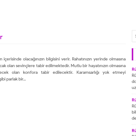
r
içerisinde olacağınızın bilgisini verir. Rahatınızın yerinde olmasına
lacak olan sevinçlere tabir edilmektedir. Mutlu bir hayatınızın olmasına
R
elecek olan konfora tabir edilecektir. Karamsarlığı yok etmeyi
Rü
bi parlak bir...
do
uz
bu
ya
R
za
Rü
ai
bi
R
de
ta
gö
ul
R