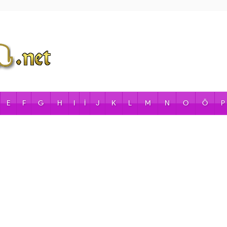
E
F
G
H
I
İ
J
K
L
M
N
O
Ö
P