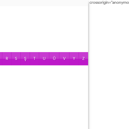
crossorigin="anonymo
R
S
Ş
T
U
Ü
V
Y
Z