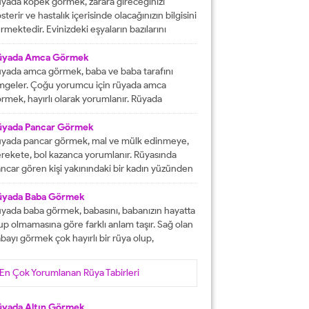
tacak olmasına işaret etmektedir. İşlerinizin
yada köpek görmek, zarara gireceğinizi
lunda gideceğini gösterirken, ömür boyu
sterir ve hastalık içerisinde olacağınızın bilgisini
recek olan konforlu bir hayatın varlığına delalet
rmektedir. Evinizdeki eşyaların bazılarını
er. Ağız tadınızı bozan faktörleri...
ybedeceğinize delalet etmektedir. Kuvvetsiz
r durumun içerisinde kalacağınızın ve rahatsızlık
üyada Amca Görmek
erisinde olacağınızın haberini vermektedir.
yada amca görmek, baba ve baba tarafını
reketsiz dönemlerin içerisinde olacağınızın
mgeler. Çoğu yorumcu için rüyada amca
lgisini verir ve kendinizi başarısız
rmek, hayırlı olarak yorumlanır. Rüyada
ssedeceğinize işaret olacaktır. Diğer yandan ise
casını gören kişi, kısa süre içerisinde
satlık yapacak olan kişilerden dolayı başınızın...
runlarını çözüp, huzura kavuşacak demektir.
üyada Pancar Görmek
er bu rüyayı gören kişinin sağlık sıkıntıları varsa,
yada pancar görmek, mal ve mülk edinmeye,
nlar çözüme ulaşacak olarak yorumlanır. İşsiz
rekete, bol kazanca yorumlanır. Rüyasında
an kişinin bu rüyayı görmesi hayırlı iş
ncar gören kişi yakınındaki bir kadın yüzünden
lacağını...
ra düşebilir, acı haber alabilir, başına gelecek
laya, üzüntüye ve kedere tabir edilebilir. Bekar
üyada Baba Görmek
risi rüyasında pancar görürse, yakın zamanda
yada baba görmek, babasını, babanızın hayatta
şanlanır yada evlenir. Evli birisinin gördüğü
up olmamasına göre farklı anlam taşır. Sağ olan
ncar rüyası, eşiyle kavgaya yada ayrılığa...
bayı görmek çok hayırlı bir rüya olup,
teklerinizin gerçekleşeceğini, helal kazanca
vuşacağınızı gösterir. Çünkü babalar kişiye
En Çok Yorumlanan Rüya Tabirleri
yat veren veren en değerli varlıklar, kişinin
şam kaynağıdır. Rüyayı gören kişinin babası
fat etmiş ise ihtiyacı olanlara yardım etmesi
üyada Altın Görmek