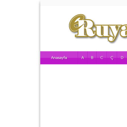
Anasayfa
A
B
C
Ç
D