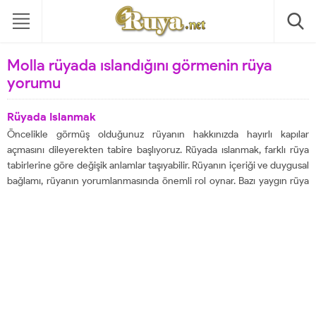
Molla rüyada ıslandığını görmenin rüya
yorumu
Rüyada Islanmak
Öncelikle görmüş olduğunuz rüyanın hakkınızda hayırlı kapılar
açmasını dileyerekten tabire başlıyoruz. Rüyada ıslanmak, farklı rüya
tabirlerine göre değişik anlamlar taşıyabilir. Rüyanın içeriği ve duygusal
bağlamı, rüyanın yorumlanmasında önemli rol oynar. Bazı yaygın rüya
tabirlerine göre rüyada ıslanmanın anlamları: Arınma ve
Temizlenme: Su, birçok kültürde arınma ve temizlenme sembolüdür.
Rüyada ıslanmak, kişinin günahlarından arınmak ve...