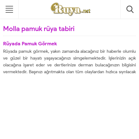
Molla pamuk rüya tabiri
Rüyada Pamuk Görmek
Rüyada pamuk görmek, yakın zamanda alacağınız bir haberle olumlu
ve güzel bir hayatı yaşayacağınızı simgelemektedir. İşlerinizin açık
olacağına işaret eder ve dertlerinize derman bulacağınızın bilgisini
vermektedir. Başınızı ağrıtmakta olan tüm olaylardan hızlıca sıyrılacak
olmanıza delalet etmektedir. Sizleri mutlu edecek olan olayların
içerisine gireceğinize işaret etmektedir. Kötülükten uzak, parlak ve
tertemiz...