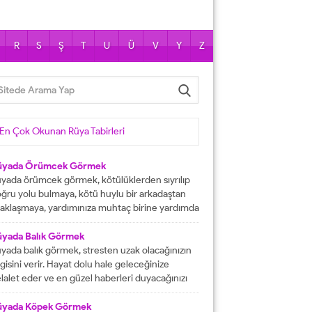
R
S
Ş
T
U
Ü
V
Y
Z
En Çok Okunan Rüya Tabirleri
üyada Örümcek Görmek
yada örümcek görmek, kötülüklerden sıyrılıp
ğru yolu bulmaya, kötü huylu bir arkadaştan
aklaşmaya, yardımınıza muhtaç birine yardımda
lunmaya işarettir. Rüyada örümcekler görmek
ni çok sayıda örümcekler görülmesi kısa
üyada Balık Görmek
manda haneye gelecek bolluk ve berekete,
yada balık görmek, stresten uzak olacağınızın
le içinden birine gelecek paraya tabir edilir.
lgisini verir. Hayat dolu hale geleceğinize
üyada evde örümcek görmek, düşmanı
lalet eder ve en güzel haberleri duyacağınızı
rafından kötülüğe uğramaya, sıkıntılar içine...
stermektedir. Büyük bir mutluluğa
aşacağınıza delalet eder ve kısmetlerinizin
üyada Köpek Görmek