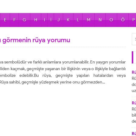
E
F
G
H
I
İ
J
K
L
M
N
O
Ö
P
ını görmenin rüya yorumu
ya sembolüdür ve farklı anlamlara yorumlanabilir. En yaygın yorumlar
den kaçmak, geçmişte yaşanan bir ilişkinin veya o ilişkiyle bağlantılı
R
mbolize edebilir.Bu rüya, geçmişte yapılan hatalardan veya
Rü
.Rüya sahibi, geçmişle yüzleşmek yerine onu görmezden...
do
uz
bu
ya
R
za
Rü
ai
bi
R
de
ta
gö
ul
R