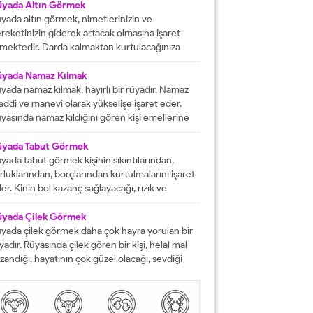
fat etmiş ise ihtiyacı olanlara yardım etmesi
üyada Altın Görmek
rektiğini...
yada altın görmek, nimetlerinizin ve
reketinizin giderek artacak olmasına işaret
mektedir. Darda kalmaktan kurtulacağınıza
lalet eder ve engelleri yok edeceğinizi
stermektedir. İyi bir hayata sahip olmanızın
üyada Namaz Kılmak
ündeki tüm pürüzlerin yok olacağını işaret
yada namaz kılmak, hayırlı bir rüyadır. Namaz
mektedir. Emeklerinizin heba olmayacağını
ddi ve manevi olarak yükselişe işaret eder.
steren rüyalardan birisi şeklinde
yasında namaz kıldığını gören kişi emellerine
tarılmaktadır. Rüyada altın bileklik görmek,
z zamanda ulaşır. Namaz, rüya da olsa kişinin
şarılarınızın giderek artacak olmasına delalet
neviyatının güçleneceğini ve Allah tarafından
üyada Tabut Görmek
mektedir....
vilen bir kişi olduğunu gösterir. Rüyalarımızda
yada tabut görmek kişinin sıkıntılarından,
rdüklerimiz çoğunlukla gerçek hayatla birebir
rluklarından, borçlarından kurtulmalarını işaret
tüşmezler. Rüyalarımızda...
er. Kinin bol kazanç sağlayacağı, rızık ve
lkiyet anlamına gelir. Rüya sırasında tabut
rmek aynı zaman da kişinin bahtının ve
üyada Çilek Görmek
nsının kapanmış olduğunu ifade eder. Rüyada
yada çilek görmek daha çok hayra yorulan bir
but görmek aynı zamanda kişinin yol hazırlığına
yadır. Rüyasında çilek gören bir kişi, helal mal
receği anlamına gelir....
zandığı, hayatının çok güzel olacağı, sevdiği
sanlarla karşılaşacağı ve maddi sorunlarını
mamen düzelteceğine işarettir. Rüyada görülen
lek, çoğunlukla aşkı ve tutkuyu da delalet eder.