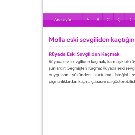
Anasayfa
A
B
C
Ç
D
Molla eski sevgiliden kaçtığ
Rüyada Eski Sevgiliden Kaçmak
Rüyada eski sevgiliden kaçmak, karmaşık bir rü
şunlardır: Geçmişten Kaçma: Rüyada eski sevgili
duyguların yükünden kurtulma isteğini se
pişmanlıklardan kaçma çabasını da gösterebilir