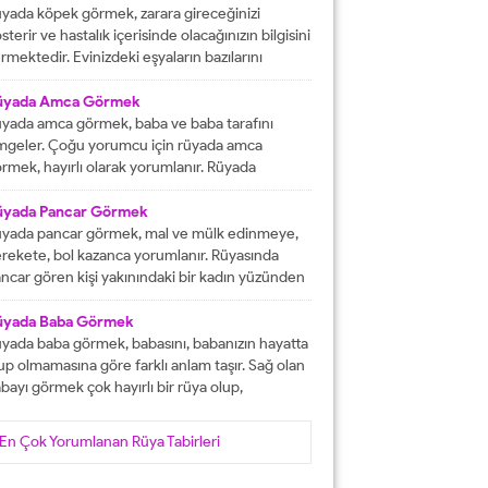
tacak olmasına işaret etmektedir. İşlerinizin
yada köpek görmek, zarara gireceğinizi
lunda gideceğini gösterirken, ömür boyu
sterir ve hastalık içerisinde olacağınızın bilgisini
recek olan konforlu bir hayatın varlığına delalet
rmektedir. Evinizdeki eşyaların bazılarını
er. Ağız tadınızı bozan faktörleri...
ybedeceğinize delalet etmektedir. Kuvvetsiz
r durumun içerisinde kalacağınızın ve rahatsızlık
üyada Amca Görmek
erisinde olacağınızın haberini vermektedir.
yada amca görmek, baba ve baba tarafını
reketsiz dönemlerin içerisinde olacağınızın
mgeler. Çoğu yorumcu için rüyada amca
lgisini verir ve kendinizi başarısız
rmek, hayırlı olarak yorumlanır. Rüyada
ssedeceğinize işaret olacaktır. Diğer yandan ise
casını gören kişi, kısa süre içerisinde
satlık yapacak olan kişilerden dolayı başınızın...
runlarını çözüp, huzura kavuşacak demektir.
üyada Pancar Görmek
er bu rüyayı gören kişinin sağlık sıkıntıları varsa,
yada pancar görmek, mal ve mülk edinmeye,
nlar çözüme ulaşacak olarak yorumlanır. İşsiz
rekete, bol kazanca yorumlanır. Rüyasında
an kişinin bu rüyayı görmesi hayırlı iş
ncar gören kişi yakınındaki bir kadın yüzünden
lacağını...
ra düşebilir, acı haber alabilir, başına gelecek
laya, üzüntüye ve kedere tabir edilebilir. Bekar
üyada Baba Görmek
risi rüyasında pancar görürse, yakın zamanda
yada baba görmek, babasını, babanızın hayatta
şanlanır yada evlenir. Evli birisinin gördüğü
up olmamasına göre farklı anlam taşır. Sağ olan
ncar rüyası, eşiyle kavgaya yada ayrılığa...
bayı görmek çok hayırlı bir rüya olup,
teklerinizin gerçekleşeceğini, helal kazanca
vuşacağınızı gösterir. Çünkü babalar kişiye
En Çok Yorumlanan Rüya Tabirleri
yat veren veren en değerli varlıklar, kişinin
şam kaynağıdır. Rüyayı gören kişinin babası