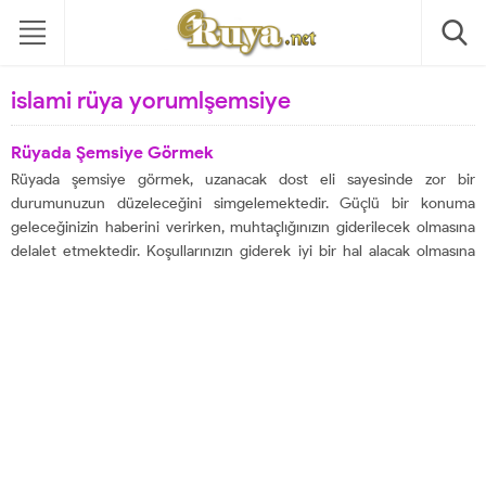
islami rüya yorumlşemsiye
Rüyada Şemsiye Görmek
Rüyada şemsiye görmek, uzanacak dost eli sayesinde zor bir
durumunuzun düzeleceğini simgelemektedir. Güçlü bir konuma
geleceğinizin haberini verirken, muhtaçlığınızın giderilecek olmasına
delalet etmektedir. Koşullarınızın giderek iyi bir hal alacak olmasına
tabir edilecektir. Beklediğinizden daha iyi sonuçları kısa sürede
alacağınızın bilgisini vermektedir. Geçim konusunda tüm aksiliklerin
ortadan kaldırılacak olmasına işaret etmektedir....