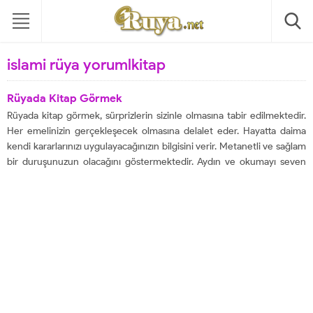
islami rüya yorumlkitap
Rüyada Kitap Görmek
Rüyada kitap görmek, sürprizlerin sizinle olmasına tabir edilmektedir.
Her emelinizin gerçekleşecek olmasına delalet eder. Hayatta daima
kendi kararlarınızı uygulayacağınızın bilgisini verir. Metanetli ve sağlam
bir duruşunuzun olacağını göstermektedir. Aydın ve okumayı seven
kimselerle karşılaşacağınıza delalet etmektedir. Sizler için güçlü
olacağınıza işaret eder ve yüksek bir makamın sizi beklemekte
olduğuna delalet...