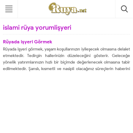
islami rüya yorumlişyeri
Rüyada işyeri Görmek
Rüyada işyeri görmek, yaşam koşullarınızın iyileşecek olmasına delalet
etmektedir. Tedirgin hallerinizin düzeleceğini gösterir. Geleceğe
yönelik yatırımlarınızın hızlı bir biçimde değerlenecek olmasına tabir
edilmektedir. Şanslı, kısmetli ve nasipli olacağınız süreçlerin haberini
verir. Büyük bir iyiliğin sizi bulacak olmasına delalet etmektedir. Hayırsız
olan durumların etkisinden hızla çıkabileceğinizin bilgisini
aktarmaktadır. Rüyada İşyeri Açtığını Görmek,...