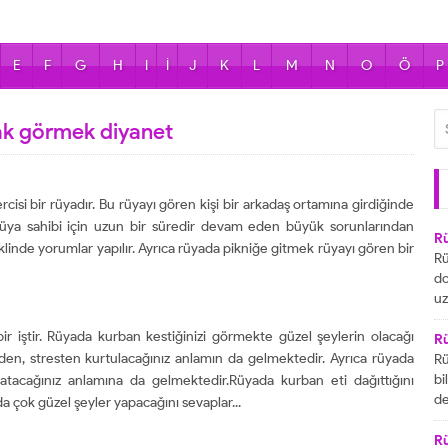
E
F
G
H
I
İ
J
K
L
M
N
O
Ö
P
ak görmek diyanet
isi bir rüyadır. Bu rüyayı gören kişi bir arkadaş ortamına girdiğinde
. Rüya sahibi için uzun bir süredir devam eden büyük sorunlarından
R
eklinde yorumlar yapılır. Ayrıca rüyada pikniğe gitmek rüyayı gören bir
Rü
do
uz
bu
r iştir. Rüyada kurban kestiğinizi görmekte güzel şeylerin olacağı
ya
R
rden, stresten kurtulacağınız anlamın da gelmektedir. Ayrıca rüyada
za
Rü
ai
bi
tacağınız anlamına da gelmektedir.Rüyada kurban eti dağıttığını
R
de
a çok güzel şeyler yapacağını sevaplar...
ta
gö
ul
R