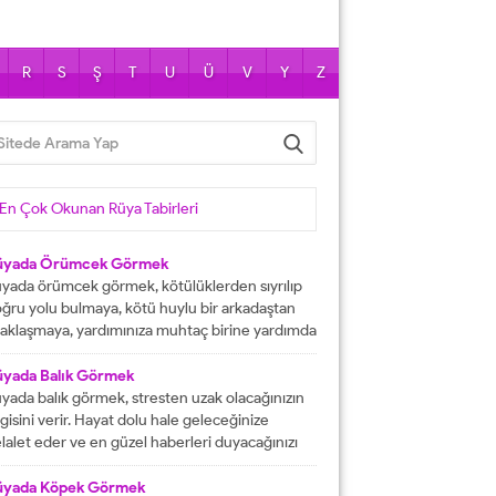
R
S
Ş
T
U
Ü
V
Y
Z
En Çok Okunan Rüya Tabirleri
üyada Örümcek Görmek
yada örümcek görmek, kötülüklerden sıyrılıp
ğru yolu bulmaya, kötü huylu bir arkadaştan
aklaşmaya, yardımınıza muhtaç birine yardımda
lunmaya işarettir. Rüyada örümcekler görmek
ni çok sayıda örümcekler görülmesi kısa
üyada Balık Görmek
manda haneye gelecek bolluk ve berekete,
yada balık görmek, stresten uzak olacağınızın
le içinden birine gelecek paraya tabir edilir.
lgisini verir. Hayat dolu hale geleceğinize
üyada evde örümcek görmek, düşmanı
lalet eder ve en güzel haberleri duyacağınızı
rafından kötülüğe uğramaya, sıkıntılar içine...
stermektedir. Büyük bir mutluluğa
aşacağınıza delalet eder ve kısmetlerinizin
üyada Köpek Görmek