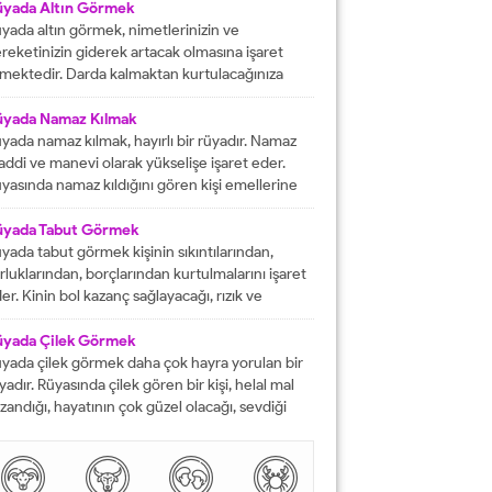
fat etmiş ise ihtiyacı olanlara yardım etmesi
üyada Altın Görmek
rektiğini...
yada altın görmek, nimetlerinizin ve
reketinizin giderek artacak olmasına işaret
mektedir. Darda kalmaktan kurtulacağınıza
lalet eder ve engelleri yok edeceğinizi
stermektedir. İyi bir hayata sahip olmanızın
üyada Namaz Kılmak
ündeki tüm pürüzlerin yok olacağını işaret
yada namaz kılmak, hayırlı bir rüyadır. Namaz
mektedir. Emeklerinizin heba olmayacağını
ddi ve manevi olarak yükselişe işaret eder.
steren rüyalardan birisi şeklinde
yasında namaz kıldığını gören kişi emellerine
tarılmaktadır. Rüyada altın bileklik görmek,
z zamanda ulaşır. Namaz, rüya da olsa kişinin
şarılarınızın giderek artacak olmasına delalet
neviyatının güçleneceğini ve Allah tarafından
üyada Tabut Görmek
mektedir....
vilen bir kişi olduğunu gösterir. Rüyalarımızda
yada tabut görmek kişinin sıkıntılarından,
rdüklerimiz çoğunlukla gerçek hayatla birebir
rluklarından, borçlarından kurtulmalarını işaret
tüşmezler. Rüyalarımızda...
er. Kinin bol kazanç sağlayacağı, rızık ve
lkiyet anlamına gelir. Rüya sırasında tabut
rmek aynı zaman da kişinin bahtının ve
üyada Çilek Görmek
nsının kapanmış olduğunu ifade eder. Rüyada
yada çilek görmek daha çok hayra yorulan bir
but görmek aynı zamanda kişinin yol hazırlığına
yadır. Rüyasında çilek gören bir kişi, helal mal
receği anlamına gelir....
zandığı, hayatının çok güzel olacağı, sevdiği
sanlarla karşılaşacağı ve maddi sorunlarını
mamen düzelteceğine işarettir. Rüyada görülen
lek, çoğunlukla aşkı ve tutkuyu da delalet eder.