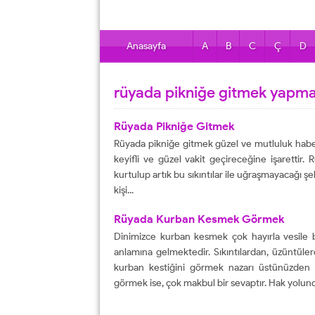
Anasayfa
A
B
C
Ç
D
rüyada pikniğe gitmek yapm
Rüyada Pikniğe Gitmek
Rüyada pikniğe gitmek güzel ve mutluluk haberc
keyifli ve güzel vakit geçireceğine işarettir
kurtulup artık bu sıkıntılar ile uğraşmayacağı ş
kişi...
Rüyada Kurban Kesmek Görmek
Dinimizce kurban kesmek çok hayırla vesile bi
anlamına gelmektedir. Sıkıntılardan, üzüntüle
kurban kestiğini görmek nazarı üstünüzden a
görmek ise, çok makbul bir sevaptır. Hak yolund