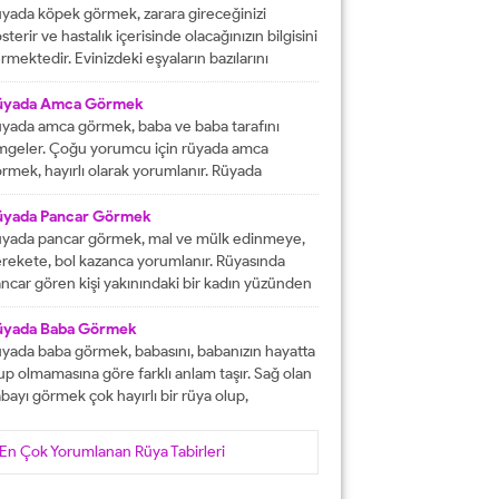
tacak olmasına işaret etmektedir. İşlerinizin
yada köpek görmek, zarara gireceğinizi
lunda gideceğini gösterirken, ömür boyu
sterir ve hastalık içerisinde olacağınızın bilgisini
recek olan konforlu bir hayatın varlığına delalet
rmektedir. Evinizdeki eşyaların bazılarını
er. Ağız tadınızı bozan faktörleri...
ybedeceğinize delalet etmektedir. Kuvvetsiz
r durumun içerisinde kalacağınızın ve rahatsızlık
üyada Amca Görmek
erisinde olacağınızın haberini vermektedir.
yada amca görmek, baba ve baba tarafını
reketsiz dönemlerin içerisinde olacağınızın
mgeler. Çoğu yorumcu için rüyada amca
lgisini verir ve kendinizi başarısız
rmek, hayırlı olarak yorumlanır. Rüyada
ssedeceğinize işaret olacaktır. Diğer yandan ise
casını gören kişi, kısa süre içerisinde
satlık yapacak olan kişilerden dolayı başınızın...
runlarını çözüp, huzura kavuşacak demektir.
üyada Pancar Görmek
er bu rüyayı gören kişinin sağlık sıkıntıları varsa,
yada pancar görmek, mal ve mülk edinmeye,
nlar çözüme ulaşacak olarak yorumlanır. İşsiz
rekete, bol kazanca yorumlanır. Rüyasında
an kişinin bu rüyayı görmesi hayırlı iş
ncar gören kişi yakınındaki bir kadın yüzünden
lacağını...
ra düşebilir, acı haber alabilir, başına gelecek
laya, üzüntüye ve kedere tabir edilebilir. Bekar
üyada Baba Görmek
risi rüyasında pancar görürse, yakın zamanda
yada baba görmek, babasını, babanızın hayatta
şanlanır yada evlenir. Evli birisinin gördüğü
up olmamasına göre farklı anlam taşır. Sağ olan
ncar rüyası, eşiyle kavgaya yada ayrılığa...
bayı görmek çok hayırlı bir rüya olup,
teklerinizin gerçekleşeceğini, helal kazanca
vuşacağınızı gösterir. Çünkü babalar kişiye
En Çok Yorumlanan Rüya Tabirleri
yat veren veren en değerli varlıklar, kişinin
şam kaynağıdır. Rüyayı gören kişinin babası