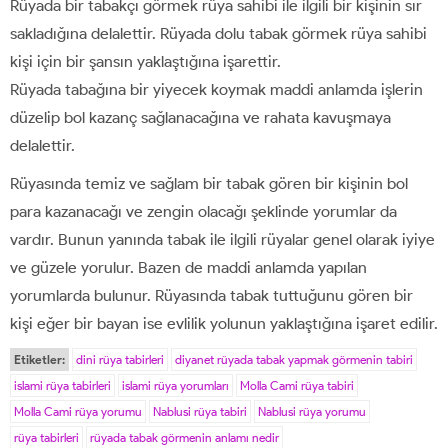
Rüyada bir tabakçı görmek rüya sahibi ile ilgili bir kişinin sır
sakladığına delalettir. Rüyada dolu tabak görmek rüya sahibi
kişi için bir şansın yaklaştığına işarettir.
Rüyada tabağına bir yiyecek koymak maddi anlamda işlerin
düzelip bol kazanç sağlanacağına ve rahata kavuşmaya
delalettir.
Rüyasında temiz ve sağlam bir tabak gören bir kişinin bol
para kazanacağı ve zengin olacağı şeklinde yorumlar da
vardır. Bunun yanında tabak ile ilgili rüyalar genel olarak iyiye
ve güzele yorulur. Bazen de maddi anlamda yapılan
yorumlarda bulunur. Rüyasında tabak tuttuğunu gören bir
kişi eğer bir bayan ise evlilik yolunun yaklaştığına işaret edilir.
Etiketler:
dini rüya tabirleri
diyanet rüyada tabak yapmak görmenin tabiri
islami rüya tabirleri
islami rüya yorumları
Molla Cami rüya tabiri
Molla Cami rüya yorumu
Nablusi rüya tabiri
Nablusi rüya yorumu
rüya tabirleri
rüyada tabak görmenin anlamı nedir