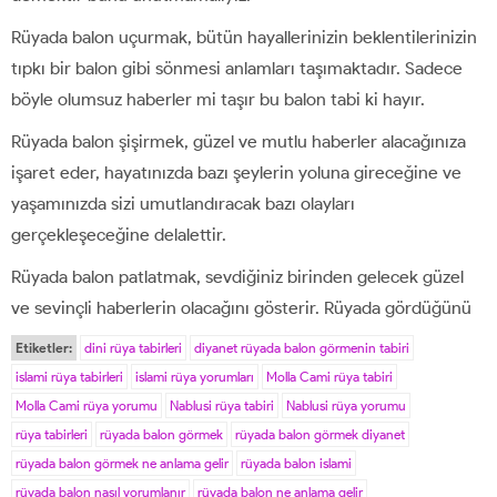
Rüyada balon uçurmak, bütün hayallerinizin beklentilerinizin
tıpkı bir balon gibi sönmesi anlamları taşımaktadır. Sadece
böyle olumsuz haberler mi taşır bu balon tabi ki hayır.
Rüyada balon şişirmek, güzel ve mutlu haberler alacağınıza
işaret eder, hayatınızda bazı şeylerin yoluna gireceğine ve
yaşamınızda sizi umutlandıracak bazı olayları
gerçekleşeceğine delalettir.
Rüyada balon patlatmak, sevdiğiniz birinden gelecek güzel
ve sevinçli haberlerin olacağını gösterir. Rüyada gördüğünü
Etiketler:
dini rüya tabirleri
diyanet rüyada balon görmenin tabiri
islami rüya tabirleri
islami rüya yorumları
Molla Cami rüya tabiri
Molla Cami rüya yorumu
Nablusi rüya tabiri
Nablusi rüya yorumu
rüya tabirleri
rüyada balon görmek
rüyada balon görmek diyanet
rüyada balon görmek ne anlama gelir
rüyada balon islami
rüyada balon nasıl yorumlanır
rüyada balon ne anlama gelir