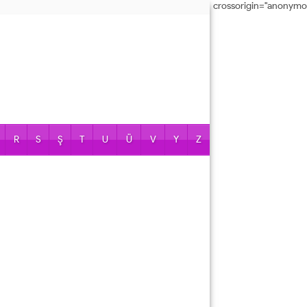
crossorigin="anonymo
R
S
Ş
T
U
Ü
V
Y
Z