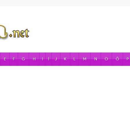
E
F
G
H
I
İ
J
K
L
M
N
O
Ö
P