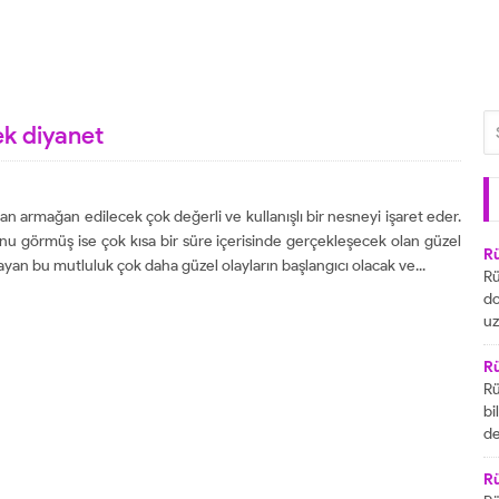
ek diyanet
an armağan edilecek çok değerli ve kullanışlı bir nesneyi işaret eder.
unu görmüş ise çok kısa bir süre içerisinde gerçekleşecek olan güzel
R
şlayan bu mutluluk çok daha güzel olayların başlangıcı olacak ve...
Rü
do
uz
bu
ya
R
za
Rü
ai
bi
R
de
ta
gö
ul
R