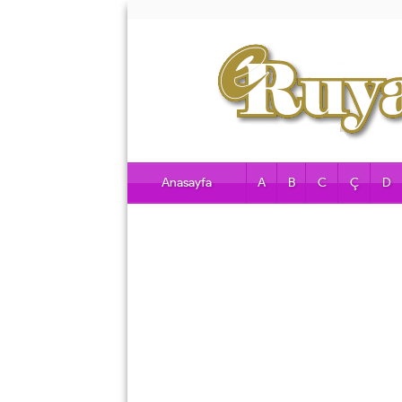
Anasayfa
A
B
C
Ç
D