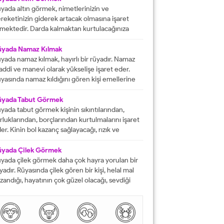
rektiğini...
yada altın görmek, nimetlerinizin ve
reketinizin giderek artacak olmasına işaret
mektedir. Darda kalmaktan kurtulacağınıza
lalet eder ve engelleri yok edeceğinizi
stermektedir. İyi bir hayata sahip olmanızın
üyada Namaz Kılmak
ündeki tüm pürüzlerin yok olacağını işaret
yada namaz kılmak, hayırlı bir rüyadır. Namaz
mektedir. Emeklerinizin heba olmayacağını
ddi ve manevi olarak yükselişe işaret eder.
steren rüyalardan birisi şeklinde
yasında namaz kıldığını gören kişi emellerine
tarılmaktadır. Rüyada altın bileklik görmek,
z zamanda ulaşır. Namaz, rüya da olsa kişinin
şarılarınızın giderek artacak olmasına delalet
neviyatının güçleneceğini ve Allah tarafından
üyada Tabut Görmek
mektedir....
vilen bir kişi olduğunu gösterir. Rüyalarımızda
yada tabut görmek kişinin sıkıntılarından,
rdüklerimiz çoğunlukla gerçek hayatla birebir
rluklarından, borçlarından kurtulmalarını işaret
tüşmezler. Rüyalarımızda...
er. Kinin bol kazanç sağlayacağı, rızık ve
lkiyet anlamına gelir. Rüya sırasında tabut
rmek aynı zaman da kişinin bahtının ve
üyada Çilek Görmek
nsının kapanmış olduğunu ifade eder. Rüyada
yada çilek görmek daha çok hayra yorulan bir
but görmek aynı zamanda kişinin yol hazırlığına
yadır. Rüyasında çilek gören bir kişi, helal mal
receği anlamına gelir....
zandığı, hayatının çok güzel olacağı, sevdiği
sanlarla karşılaşacağı ve maddi sorunlarını
mamen düzelteceğine işarettir. Rüyada görülen
lek, çoğunlukla aşkı ve tutkuyu da delalet eder.
şi rüyasında çilek gördü mü daha çok bol