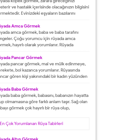
tacak olmasına işaret etmektedir. İşlerinizin
yada köpek görmek, zarara gireceğinizi
lunda gideceğini gösterirken, ömür boyu
sterir ve hastalık içerisinde olacağınızın bilgisini
recek olan konforlu bir hayatın varlığına delalet
rmektedir. Evinizdeki eşyaların bazılarını
er. Ağız tadınızı bozan faktörleri...
ybedeceğinize delalet etmektedir. Kuvvetsiz
r durumun içerisinde kalacağınızın ve rahatsızlık
üyada Amca Görmek
erisinde olacağınızın haberini vermektedir.
yada amca görmek, baba ve baba tarafını
reketsiz dönemlerin içerisinde olacağınızın
mgeler. Çoğu yorumcu için rüyada amca
lgisini verir ve kendinizi başarısız
rmek, hayırlı olarak yorumlanır. Rüyada
ssedeceğinize işaret olacaktır. Diğer yandan ise
casını gören kişi, kısa süre içerisinde
satlık yapacak olan kişilerden dolayı başınızın...
runlarını çözüp, huzura kavuşacak demektir.
üyada Pancar Görmek
er bu rüyayı gören kişinin sağlık sıkıntıları varsa,
yada pancar görmek, mal ve mülk edinmeye,
nlar çözüme ulaşacak olarak yorumlanır. İşsiz
rekete, bol kazanca yorumlanır. Rüyasında
an kişinin bu rüyayı görmesi hayırlı iş
ncar gören kişi yakınındaki bir kadın yüzünden
lacağını...
ra düşebilir, acı haber alabilir, başına gelecek
laya, üzüntüye ve kedere tabir edilebilir. Bekar
üyada Baba Görmek
risi rüyasında pancar görürse, yakın zamanda
yada baba görmek, babasını, babanızın hayatta
şanlanır yada evlenir. Evli birisinin gördüğü
up olmamasına göre farklı anlam taşır. Sağ olan
ncar rüyası, eşiyle kavgaya yada ayrılığa...
bayı görmek çok hayırlı bir rüya olup,
teklerinizin gerçekleşeceğini, helal kazanca
vuşacağınızı gösterir. Çünkü babalar kişiye
En Çok Yorumlanan Rüya Tabirleri
yat veren veren en değerli varlıklar, kişinin
şam kaynağıdır. Rüyayı gören kişinin babası
fat etmiş ise ihtiyacı olanlara yardım etmesi
üyada Altın Görmek