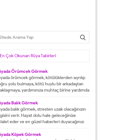
En Çok Okunan Rüya Tabirleri
üyada Örümcek Görmek
yada örümcek görmek, kötülüklerden sıyrılıp
ğru yolu bulmaya, kötü huylu bir arkadaştan
aklaşmaya, yardımınıza muhtaç birine yardımda
lunmaya işarettir. Rüyada örümcekler görmek
ni çok sayıda örümcekler görülmesi kısa
üyada Balık Görmek
manda haneye gelecek bolluk ve berekete,
yada balık görmek, stresten uzak olacağınızın
le içinden birine gelecek paraya tabir edilir.
lgisini verir. Hayat dolu hale geleceğinize
üyada evde örümcek görmek, düşmanı
lalet eder ve en güzel haberleri duyacağınızı
rafından kötülüğe uğramaya, sıkıntılar içine...
stermektedir. Büyük bir mutluluğa
aşacağınıza delalet eder ve kısmetlerinizin
üyada Köpek Görmek