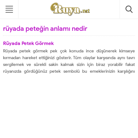
rüyada peteğin anlamı nedir
Rüyada Petek Görmek
Rüyada petek görmek pek çok konuda ince düşünerek kimseye
kırmadan hareket ettiğinizi gösterir. Tüm olaylar karşısında aynı tavrı
sergilemek ve sürekli sakin kalmak sizin için biraz yorabilir fakat
rüyanızda gördüğünüz petek sembolü bu emeklerinizin karşılığını
alacağınıza işaret eder. Yani artık her şey sizin istediğiniz çizgide yol
almaya başlayacaktır. Eğer rüyanızda bir...