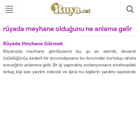
rüyada meyhane olduğunu ne anlama gelir
Rüyada Meyhane Görmek
Rüyanızda meyhane gördüyseniz bu, şu an sıkıntılı, devamlı
üzüldüğünüz, kederli bir durumdaysanız bu durumdan kurtulup rahata
ereceğiniz anlamına gelir. Bir işi yapmakta zorlanıyorsanız etrafınızdaki
birkaç kişi size yardım edecek ve işiniz bu kişilerin yardımı sayesinde
kısa sürede bitecektir. Bu kişilerin yardımıyla büyük paralar
kazanacaksınız yapacağınız bu işten. Rüyasında meyhane açmak,
rüyayı...