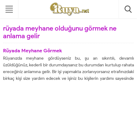
rüyada meyhane olduğunu görmek ne
anlama gelir
Rüyada Meyhane Görmek
Rüyanızda meyhane gördüyseniz bu, şu an sıkıntılı, devamlı
üzüldüğünüz, kederli bir durumdaysanız bu durumdan kurtulup rahata
ereceğiniz anlamına gelir. Bir işi yapmakta zorlanıyorsanız etrafınızdaki
birkaç kişi size yardım edecek ve işiniz bu kişilerin yardımı sayesinde
kısa sürede bitecektir. Bu kişilerin yardımıyla büyük paralar
kazanacaksınız yapacağınız bu işten. Rüyasında meyhane açmak,
rüyayı...