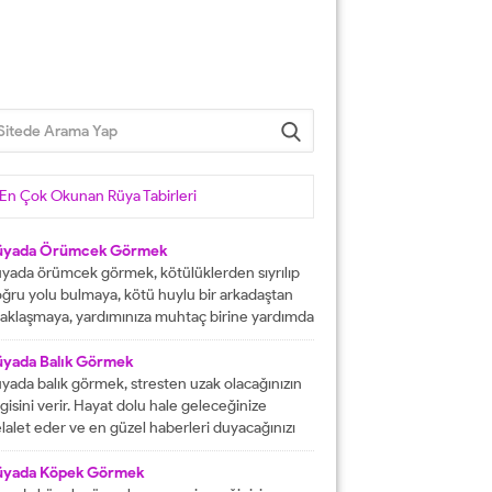
En Çok Okunan Rüya Tabirleri
üyada Örümcek Görmek
yada örümcek görmek, kötülüklerden sıyrılıp
ğru yolu bulmaya, kötü huylu bir arkadaştan
aklaşmaya, yardımınıza muhtaç birine yardımda
lunmaya işarettir. Rüyada örümcekler görmek
ni çok sayıda örümcekler görülmesi kısa
üyada Balık Görmek
manda haneye gelecek bolluk ve berekete,
yada balık görmek, stresten uzak olacağınızın
le içinden birine gelecek paraya tabir edilir.
lgisini verir. Hayat dolu hale geleceğinize
üyada evde örümcek görmek, düşmanı
lalet eder ve en güzel haberleri duyacağınızı
rafından kötülüğe uğramaya, sıkıntılar içine...
stermektedir. Büyük bir mutluluğa
aşacağınıza delalet eder ve kısmetlerinizin
üyada Köpek Görmek