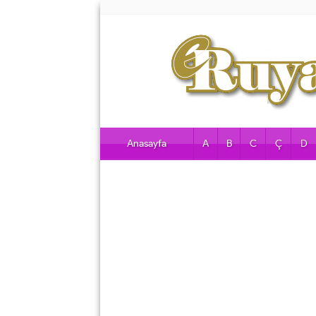
Anasayfa
A
B
C
Ç
D