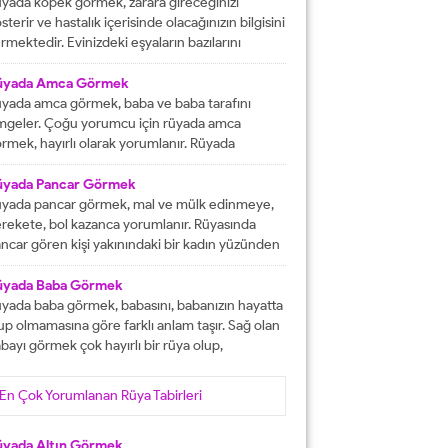
tacak olmasına işaret etmektedir. İşlerinizin
yada köpek görmek, zarara gireceğinizi
lunda gideceğini gösterirken, ömür boyu
sterir ve hastalık içerisinde olacağınızın bilgisini
recek olan konforlu bir hayatın varlığına delalet
rmektedir. Evinizdeki eşyaların bazılarını
er. Ağız tadınızı bozan faktörleri...
ybedeceğinize delalet etmektedir. Kuvvetsiz
r durumun içerisinde kalacağınızın ve rahatsızlık
üyada Amca Görmek
erisinde olacağınızın haberini vermektedir.
yada amca görmek, baba ve baba tarafını
reketsiz dönemlerin içerisinde olacağınızın
mgeler. Çoğu yorumcu için rüyada amca
lgisini verir ve kendinizi başarısız
rmek, hayırlı olarak yorumlanır. Rüyada
ssedeceğinize işaret olacaktır. Diğer yandan ise
casını gören kişi, kısa süre içerisinde
satlık yapacak olan kişilerden dolayı başınızın...
runlarını çözüp, huzura kavuşacak demektir.
üyada Pancar Görmek
er bu rüyayı gören kişinin sağlık sıkıntıları varsa,
yada pancar görmek, mal ve mülk edinmeye,
nlar çözüme ulaşacak olarak yorumlanır. İşsiz
rekete, bol kazanca yorumlanır. Rüyasında
an kişinin bu rüyayı görmesi hayırlı iş
ncar gören kişi yakınındaki bir kadın yüzünden
lacağını...
ra düşebilir, acı haber alabilir, başına gelecek
laya, üzüntüye ve kedere tabir edilebilir. Bekar
üyada Baba Görmek
risi rüyasında pancar görürse, yakın zamanda
yada baba görmek, babasını, babanızın hayatta
şanlanır yada evlenir. Evli birisinin gördüğü
up olmamasına göre farklı anlam taşır. Sağ olan
ncar rüyası, eşiyle kavgaya yada ayrılığa...
bayı görmek çok hayırlı bir rüya olup,
teklerinizin gerçekleşeceğini, helal kazanca
vuşacağınızı gösterir. Çünkü babalar kişiye
En Çok Yorumlanan Rüya Tabirleri
yat veren veren en değerli varlıklar, kişinin
şam kaynağıdır. Rüyayı gören kişinin babası
fat etmiş ise ihtiyacı olanlara yardım etmesi
üyada Altın Görmek