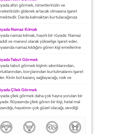
rektiğini...
yada altın görmek, nimetlerinizin ve
reketinizin giderek artacak olmasına işaret
mektedir. Darda kalmaktan kurtulacağınıza
lalet eder ve engelleri yok edeceğinizi
stermektedir. İyi bir hayata sahip olmanızın
üyada Namaz Kılmak
ündeki tüm pürüzlerin yok olacağını işaret
yada namaz kılmak, hayırlı bir rüyadır. Namaz
mektedir. Emeklerinizin heba olmayacağını
ddi ve manevi olarak yükselişe işaret eder.
steren rüyalardan birisi şeklinde
yasında namaz kıldığını gören kişi emellerine
tarılmaktadır. Rüyada altın bileklik görmek,
z zamanda ulaşır. Namaz, rüya da olsa kişinin
şarılarınızın giderek artacak olmasına delalet
neviyatının güçleneceğini ve Allah tarafından
üyada Tabut Görmek
mektedir....
vilen bir kişi olduğunu gösterir. Rüyalarımızda
yada tabut görmek kişinin sıkıntılarından,
rdüklerimiz çoğunlukla gerçek hayatla birebir
rluklarından, borçlarından kurtulmalarını işaret
tüşmezler. Rüyalarımızda...
er. Kinin bol kazanç sağlayacağı, rızık ve
lkiyet anlamına gelir. Rüya sırasında tabut
rmek aynı zaman da kişinin bahtının ve
üyada Çilek Görmek
nsının kapanmış olduğunu ifade eder. Rüyada
yada çilek görmek daha çok hayra yorulan bir
but görmek aynı zamanda kişinin yol hazırlığına
yadır. Rüyasında çilek gören bir kişi, helal mal
receği anlamına gelir....
zandığı, hayatının çok güzel olacağı, sevdiği
sanlarla karşılaşacağı ve maddi sorunlarını
mamen düzelteceğine işarettir. Rüyada görülen
lek, çoğunlukla aşkı ve tutkuyu da delalet eder.
şi rüyasında çilek gördü mü daha çok bol