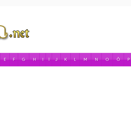
E
F
G
H
I
İ
J
K
L
M
N
O
Ö
P