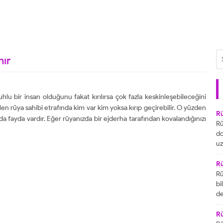
nır
lu bir insan olduğunu fakat kırılırsa çok fazla keskinleşebileceğini
ilen rüya sahibi etrafında kim var kim yoksa kırıp geçirebilir. O yüzden
R
a fayda vardır. Eğer rüyanızda bir ejderha tarafından kovalandığınızı
Rü
do
uz
bu
ya
R
za
Rü
ai
bi
R
de
ta
gö
ul
R