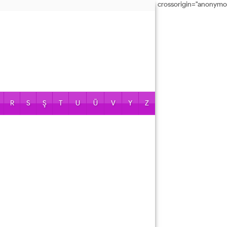
crossorigin="anonymo
R
S
Ş
T
U
Ü
V
Y
Z