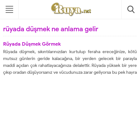
rüyada düşmek ne anlama gelir
Rüyada Düşmek Görmek
Rüyada düşmek, sıkıntılarınızdan kurtulup feraha ereceğinize, kötü
mutsuz günlerin geride kalacağına, bir yerden gelecek bir parayla
maddi açıdan çok rahatlayacağınıza delalettir. Rüyada yüksek bir yere
çıkıp oradan düşüyorsanız ve vücudunuza zarar geliyorsa bu pek hayra
yorumlanmaz. Yükseldiğiniz bir işte tekrar başa döneceğinize,
biriktirdiğiniz bir miktar paranın avucunuzdan kayıp gideceğine,
büyük...