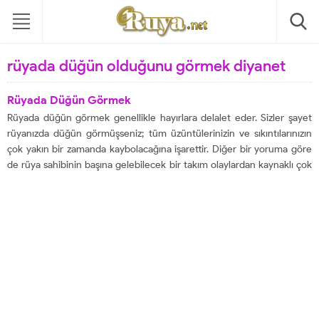
rüyada düğün olduğunu görmek diyanet
Rüyada Düğün Görmek
Rüyada düğün görmek genellikle hayırlara delalet eder. Sizler şayet
rüyanızda düğün görmüşseniz; tüm üzüntülerinizin ve sıkıntılarınızın
çok yakın bir zamanda kaybolacağına işarettir. Diğer bir yoruma göre
de rüya sahibinin başına gelebilecek bir takım olaylardan kaynaklı çok
üzüleceğine işaret ederken yalnız genel itibari ile düğün görmek,
rüyayı gören kişinin konumunun yükseleceği ve...