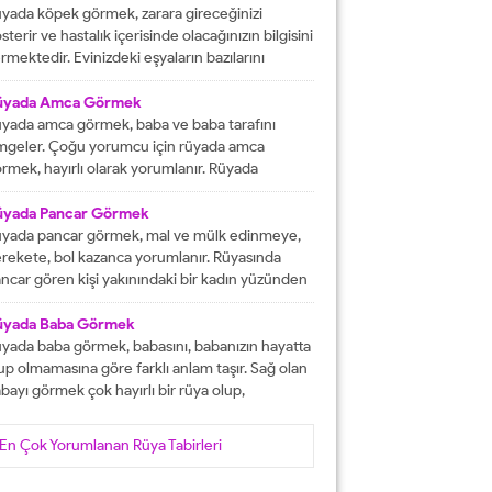
tacak olmasına işaret etmektedir. İşlerinizin
yada köpek görmek, zarara gireceğinizi
lunda gideceğini gösterirken, ömür boyu
sterir ve hastalık içerisinde olacağınızın bilgisini
recek olan konforlu bir hayatın varlığına delalet
rmektedir. Evinizdeki eşyaların bazılarını
er. Ağız tadınızı bozan faktörleri...
ybedeceğinize delalet etmektedir. Kuvvetsiz
r durumun içerisinde kalacağınızın ve rahatsızlık
üyada Amca Görmek
erisinde olacağınızın haberini vermektedir.
yada amca görmek, baba ve baba tarafını
reketsiz dönemlerin içerisinde olacağınızın
mgeler. Çoğu yorumcu için rüyada amca
lgisini verir ve kendinizi başarısız
rmek, hayırlı olarak yorumlanır. Rüyada
ssedeceğinize işaret olacaktır. Diğer yandan ise
casını gören kişi, kısa süre içerisinde
satlık yapacak olan kişilerden dolayı başınızın...
runlarını çözüp, huzura kavuşacak demektir.
üyada Pancar Görmek
er bu rüyayı gören kişinin sağlık sıkıntıları varsa,
yada pancar görmek, mal ve mülk edinmeye,
nlar çözüme ulaşacak olarak yorumlanır. İşsiz
rekete, bol kazanca yorumlanır. Rüyasında
an kişinin bu rüyayı görmesi hayırlı iş
ncar gören kişi yakınındaki bir kadın yüzünden
lacağını...
ra düşebilir, acı haber alabilir, başına gelecek
laya, üzüntüye ve kedere tabir edilebilir. Bekar
üyada Baba Görmek
risi rüyasında pancar görürse, yakın zamanda
yada baba görmek, babasını, babanızın hayatta
şanlanır yada evlenir. Evli birisinin gördüğü
up olmamasına göre farklı anlam taşır. Sağ olan
ncar rüyası, eşiyle kavgaya yada ayrılığa...
bayı görmek çok hayırlı bir rüya olup,
teklerinizin gerçekleşeceğini, helal kazanca
vuşacağınızı gösterir. Çünkü babalar kişiye
En Çok Yorumlanan Rüya Tabirleri
yat veren veren en değerli varlıklar, kişinin
şam kaynağıdır. Rüyayı gören kişinin babası