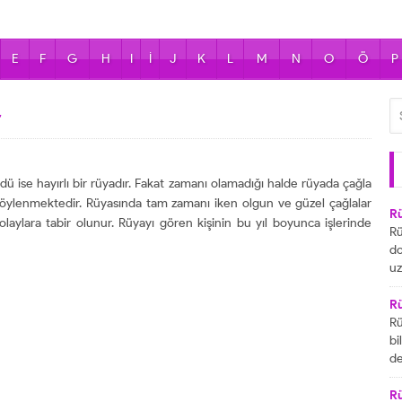
E
F
G
H
I
İ
J
K
L
M
N
O
Ö
P
r
 ise hayırlı bir rüyadır. Fakat zamanı olamadığı halde rüyada çağla
 söylenmektedir. Rüyasında tam zamanı iken olgun ve güzel çağlalar
R
laylara tabir olunur. Rüyayı gören kişinin bu yıl boyunca işlerinde
Rü
do
uz
bu
ya
R
za
Rü
ai
bi
R
de
ta
gö
ul
R