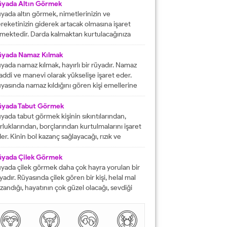
fat etmiş ise ihtiyacı olanlara yardım etmesi
üyada Altın Görmek
rektiğini...
yada altın görmek, nimetlerinizin ve
reketinizin giderek artacak olmasına işaret
mektedir. Darda kalmaktan kurtulacağınıza
lalet eder ve engelleri yok edeceğinizi
stermektedir. İyi bir hayata sahip olmanızın
üyada Namaz Kılmak
ündeki tüm pürüzlerin yok olacağını işaret
yada namaz kılmak, hayırlı bir rüyadır. Namaz
mektedir. Emeklerinizin heba olmayacağını
ddi ve manevi olarak yükselişe işaret eder.
steren rüyalardan birisi şeklinde
yasında namaz kıldığını gören kişi emellerine
tarılmaktadır. Rüyada altın bileklik görmek,
z zamanda ulaşır. Namaz, rüya da olsa kişinin
şarılarınızın giderek artacak olmasına delalet
neviyatının güçleneceğini ve Allah tarafından
üyada Tabut Görmek
mektedir....
vilen bir kişi olduğunu gösterir. Rüyalarımızda
yada tabut görmek kişinin sıkıntılarından,
rdüklerimiz çoğunlukla gerçek hayatla birebir
rluklarından, borçlarından kurtulmalarını işaret
tüşmezler. Rüyalarımızda...
er. Kinin bol kazanç sağlayacağı, rızık ve
lkiyet anlamına gelir. Rüya sırasında tabut
rmek aynı zaman da kişinin bahtının ve
üyada Çilek Görmek
nsının kapanmış olduğunu ifade eder. Rüyada
yada çilek görmek daha çok hayra yorulan bir
but görmek aynı zamanda kişinin yol hazırlığına
yadır. Rüyasında çilek gören bir kişi, helal mal
receği anlamına gelir....
zandığı, hayatının çok güzel olacağı, sevdiği
sanlarla karşılaşacağı ve maddi sorunlarını
mamen düzelteceğine işarettir. Rüyada görülen
lek, çoğunlukla aşkı ve tutkuyu da delalet eder.