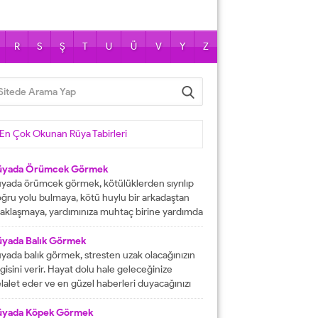
R
S
Ş
T
U
Ü
V
Y
Z
En Çok Okunan Rüya Tabirleri
üyada Örümcek Görmek
yada örümcek görmek, kötülüklerden sıyrılıp
ğru yolu bulmaya, kötü huylu bir arkadaştan
aklaşmaya, yardımınıza muhtaç birine yardımda
lunmaya işarettir. Rüyada örümcekler görmek
ni çok sayıda örümcekler görülmesi kısa
üyada Balık Görmek
manda haneye gelecek bolluk ve berekete,
yada balık görmek, stresten uzak olacağınızın
le içinden birine gelecek paraya tabir edilir.
lgisini verir. Hayat dolu hale geleceğinize
üyada evde örümcek görmek, düşmanı
lalet eder ve en güzel haberleri duyacağınızı
rafından kötülüğe uğramaya, sıkıntılar içine...
stermektedir. Büyük bir mutluluğa
aşacağınıza delalet eder ve kısmetlerinizin
üyada Köpek Görmek