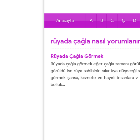
Anasayfa
A
B
C
Ç
D
rüyada çağla nasıl yorumlanı
Rüyada Çağla Görmek
Rüyada çağla görmek eğer çağla zamanı görüldü
görüldü ise rüya sahibinin sıkıntıya düşeceği
görmek şansa, kısmete ve hayırlı insanlara v o
bolluk...