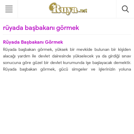
rüyada başbakanı görmek
Rüyada Başbakanı Görmek
Rüyada başbakan görmek, yüksek bir mevkide bulunan bir kişiden
alacağı yardım ile devlet dairesinde yükselecek ya da girdiği sınav
sonucuna göre güzel bir devlet kurumunda işe başlayacak demektir.
Rüyada başbakan görmek, gücü simgeler ve işlerinizin yoluna
gireceğine delalet eder. Başbakan görmek, çoğu zaman
güçleneceğiniz bir döneme gireceğinizi ve işinizde kendinizi...