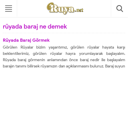
rüyada baraj ne demek
Rüyada Baraj Görmek
Görülen Rüyalar bizim yaşantımız, görülen rüyalar hayata karşı
beklentilerimiz, görülen rüyalar hayra yorumlayarak başlayalım.
Rüyada baraj görmenin anlamından önce baraj nedir ile başlayalım
barajın tanımı bilirsek rüyamızın dan açıklanmasını buluruz. Baraj suyun
bir yerde toplanması bu suyun farklı maçlar için kullanılması demek,
örneğin içme, meyve, sebzeleri sulamak, taşımacılık yapmak gibi...