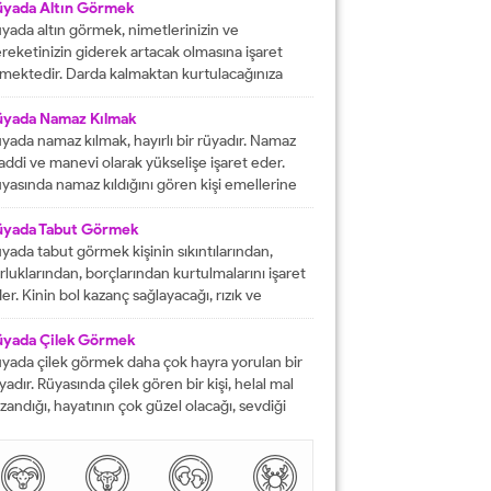
fat etmiş ise ihtiyacı olanlara yardım etmesi
üyada Altın Görmek
rektiğini...
yada altın görmek, nimetlerinizin ve
reketinizin giderek artacak olmasına işaret
mektedir. Darda kalmaktan kurtulacağınıza
lalet eder ve engelleri yok edeceğinizi
stermektedir. İyi bir hayata sahip olmanızın
üyada Namaz Kılmak
ündeki tüm pürüzlerin yok olacağını işaret
yada namaz kılmak, hayırlı bir rüyadır. Namaz
mektedir. Emeklerinizin heba olmayacağını
ddi ve manevi olarak yükselişe işaret eder.
steren rüyalardan birisi şeklinde
yasında namaz kıldığını gören kişi emellerine
tarılmaktadır. Rüyada altın bileklik görmek,
z zamanda ulaşır. Namaz, rüya da olsa kişinin
şarılarınızın giderek artacak olmasına delalet
neviyatının güçleneceğini ve Allah tarafından
üyada Tabut Görmek
mektedir....
vilen bir kişi olduğunu gösterir. Rüyalarımızda
yada tabut görmek kişinin sıkıntılarından,
rdüklerimiz çoğunlukla gerçek hayatla birebir
rluklarından, borçlarından kurtulmalarını işaret
tüşmezler. Rüyalarımızda...
er. Kinin bol kazanç sağlayacağı, rızık ve
lkiyet anlamına gelir. Rüya sırasında tabut
rmek aynı zaman da kişinin bahtının ve
üyada Çilek Görmek
nsının kapanmış olduğunu ifade eder. Rüyada
yada çilek görmek daha çok hayra yorulan bir
but görmek aynı zamanda kişinin yol hazırlığına
yadır. Rüyasında çilek gören bir kişi, helal mal
receği anlamına gelir....
zandığı, hayatının çok güzel olacağı, sevdiği
sanlarla karşılaşacağı ve maddi sorunlarını
mamen düzelteceğine işarettir. Rüyada görülen
lek, çoğunlukla aşkı ve tutkuyu da delalet eder.