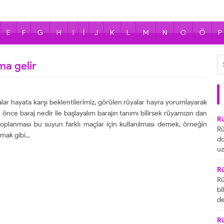
E
F
G
H
I
İ
J
K
L
M
N
O
Ö
P
ma gelir
lar hayata karşı beklentilerimiz, görülen rüyalar hayra yorumlayarak
nce baraj nedir ile başlayalım barajın tanımı bilirsek rüyamızın dan
R
toplanması bu suyun farklı maçlar için kullanılması demek, örneğin
Rü
mak gibi...
do
uz
bu
ya
R
za
Rü
ai
bi
R
de
ta
gö
ul
R