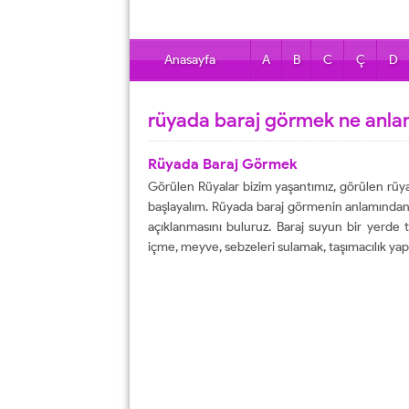
Anasayfa
A
B
C
Ç
D
rüyada baraj görmek ne anla
Rüyada Baraj Görmek
Görülen Rüyalar bizim yaşantımız, görülen rüya
başlayalım. Rüyada baraj görmenin anlamından ö
açıklanmasını buluruz. Baraj suyun bir yerde 
içme, meyve, sebzeleri sulamak, taşımacılık yap