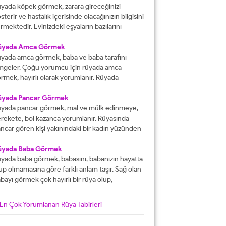
tacak olmasına işaret etmektedir. İşlerinizin
yada köpek görmek, zarara gireceğinizi
lunda gideceğini gösterirken, ömür boyu
sterir ve hastalık içerisinde olacağınızın bilgisini
recek olan konforlu bir hayatın varlığına delalet
rmektedir. Evinizdeki eşyaların bazılarını
er. Ağız tadınızı bozan faktörleri...
ybedeceğinize delalet etmektedir. Kuvvetsiz
r durumun içerisinde kalacağınızın ve rahatsızlık
üyada Amca Görmek
erisinde olacağınızın haberini vermektedir.
yada amca görmek, baba ve baba tarafını
reketsiz dönemlerin içerisinde olacağınızın
mgeler. Çoğu yorumcu için rüyada amca
lgisini verir ve kendinizi başarısız
rmek, hayırlı olarak yorumlanır. Rüyada
ssedeceğinize işaret olacaktır. Diğer yandan ise
casını gören kişi, kısa süre içerisinde
satlık yapacak olan kişilerden dolayı başınızın...
runlarını çözüp, huzura kavuşacak demektir.
üyada Pancar Görmek
er bu rüyayı gören kişinin sağlık sıkıntıları varsa,
yada pancar görmek, mal ve mülk edinmeye,
nlar çözüme ulaşacak olarak yorumlanır. İşsiz
rekete, bol kazanca yorumlanır. Rüyasında
an kişinin bu rüyayı görmesi hayırlı iş
ncar gören kişi yakınındaki bir kadın yüzünden
lacağını...
ra düşebilir, acı haber alabilir, başına gelecek
laya, üzüntüye ve kedere tabir edilebilir. Bekar
üyada Baba Görmek
risi rüyasında pancar görürse, yakın zamanda
yada baba görmek, babasını, babanızın hayatta
şanlanır yada evlenir. Evli birisinin gördüğü
up olmamasına göre farklı anlam taşır. Sağ olan
ncar rüyası, eşiyle kavgaya yada ayrılığa...
bayı görmek çok hayırlı bir rüya olup,
teklerinizin gerçekleşeceğini, helal kazanca
vuşacağınızı gösterir. Çünkü babalar kişiye
En Çok Yorumlanan Rüya Tabirleri
yat veren veren en değerli varlıklar, kişinin
şam kaynağıdır. Rüyayı gören kişinin babası