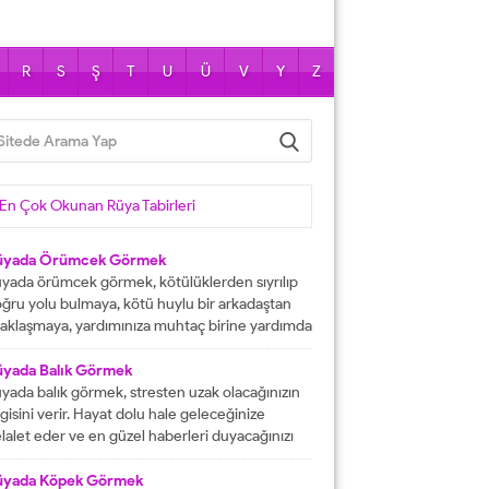
R
S
Ş
T
U
Ü
V
Y
Z
En Çok Okunan Rüya Tabirleri
üyada Örümcek Görmek
yada örümcek görmek, kötülüklerden sıyrılıp
ğru yolu bulmaya, kötü huylu bir arkadaştan
aklaşmaya, yardımınıza muhtaç birine yardımda
lunmaya işarettir. Rüyada örümcekler görmek
ni çok sayıda örümcekler görülmesi kısa
üyada Balık Görmek
manda haneye gelecek bolluk ve berekete,
yada balık görmek, stresten uzak olacağınızın
le içinden birine gelecek paraya tabir edilir.
lgisini verir. Hayat dolu hale geleceğinize
üyada evde örümcek görmek, düşmanı
lalet eder ve en güzel haberleri duyacağınızı
rafından kötülüğe uğramaya, sıkıntılar içine...
stermektedir. Büyük bir mutluluğa
aşacağınıza delalet eder ve kısmetlerinizin
üyada Köpek Görmek