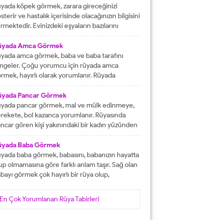
tacak olmasına işaret etmektedir. İşlerinizin
yada köpek görmek, zarara gireceğinizi
lunda gideceğini gösterirken, ömür boyu
sterir ve hastalık içerisinde olacağınızın bilgisini
recek olan konforlu bir hayatın varlığına delalet
rmektedir. Evinizdeki eşyaların bazılarını
er. Ağız tadınızı bozan faktörleri...
ybedeceğinize delalet etmektedir. Kuvvetsiz
r durumun içerisinde kalacağınızın ve rahatsızlık
üyada Amca Görmek
erisinde olacağınızın haberini vermektedir.
yada amca görmek, baba ve baba tarafını
reketsiz dönemlerin içerisinde olacağınızın
mgeler. Çoğu yorumcu için rüyada amca
lgisini verir ve kendinizi başarısız
rmek, hayırlı olarak yorumlanır. Rüyada
ssedeceğinize işaret olacaktır. Diğer yandan ise
casını gören kişi, kısa süre içerisinde
satlık yapacak olan kişilerden dolayı başınızın...
runlarını çözüp, huzura kavuşacak demektir.
üyada Pancar Görmek
er bu rüyayı gören kişinin sağlık sıkıntıları varsa,
yada pancar görmek, mal ve mülk edinmeye,
nlar çözüme ulaşacak olarak yorumlanır. İşsiz
rekete, bol kazanca yorumlanır. Rüyasında
an kişinin bu rüyayı görmesi hayırlı iş
ncar gören kişi yakınındaki bir kadın yüzünden
lacağını...
ra düşebilir, acı haber alabilir, başına gelecek
laya, üzüntüye ve kedere tabir edilebilir. Bekar
üyada Baba Görmek
risi rüyasında pancar görürse, yakın zamanda
yada baba görmek, babasını, babanızın hayatta
şanlanır yada evlenir. Evli birisinin gördüğü
up olmamasına göre farklı anlam taşır. Sağ olan
ncar rüyası, eşiyle kavgaya yada ayrılığa...
bayı görmek çok hayırlı bir rüya olup,
teklerinizin gerçekleşeceğini, helal kazanca
vuşacağınızı gösterir. Çünkü babalar kişiye
En Çok Yorumlanan Rüya Tabirleri
yat veren veren en değerli varlıklar, kişinin
şam kaynağıdır. Rüyayı gören kişinin babası