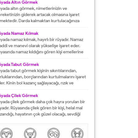
fat etmiş ise ihtiyacı olanlara yardım etmesi
üyada Altın Görmek
rektiğini...
yada altın görmek, nimetlerinizin ve
reketinizin giderek artacak olmasına işaret
mektedir. Darda kalmaktan kurtulacağınıza
lalet eder ve engelleri yok edeceğinizi
stermektedir. İyi bir hayata sahip olmanızın
üyada Namaz Kılmak
ündeki tüm pürüzlerin yok olacağını işaret
yada namaz kılmak, hayırlı bir rüyadır. Namaz
mektedir. Emeklerinizin heba olmayacağını
ddi ve manevi olarak yükselişe işaret eder.
steren rüyalardan birisi şeklinde
yasında namaz kıldığını gören kişi emellerine
tarılmaktadır. Rüyada altın bileklik görmek,
z zamanda ulaşır. Namaz, rüya da olsa kişinin
şarılarınızın giderek artacak olmasına delalet
neviyatının güçleneceğini ve Allah tarafından
üyada Tabut Görmek
mektedir....
vilen bir kişi olduğunu gösterir. Rüyalarımızda
yada tabut görmek kişinin sıkıntılarından,
rdüklerimiz çoğunlukla gerçek hayatla birebir
rluklarından, borçlarından kurtulmalarını işaret
tüşmezler. Rüyalarımızda...
er. Kinin bol kazanç sağlayacağı, rızık ve
lkiyet anlamına gelir. Rüya sırasında tabut
rmek aynı zaman da kişinin bahtının ve
üyada Çilek Görmek
nsının kapanmış olduğunu ifade eder. Rüyada
yada çilek görmek daha çok hayra yorulan bir
but görmek aynı zamanda kişinin yol hazırlığına
yadır. Rüyasında çilek gören bir kişi, helal mal
receği anlamına gelir....
zandığı, hayatının çok güzel olacağı, sevdiği
sanlarla karşılaşacağı ve maddi sorunlarını
mamen düzelteceğine işarettir. Rüyada görülen
lek, çoğunlukla aşkı ve tutkuyu da delalet eder.