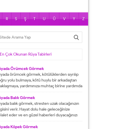
R
S
Ş
T
U
Ü
V
Y
Z
En Çok Okunan Rüya Tabirleri
üyada Örümcek Görmek
yada örümcek görmek, kötülüklerden sıyrılıp
ğru yolu bulmaya, kötü huylu bir arkadaştan
aklaşmaya, yardımınıza muhtaç birine yardımda
lunmaya işarettir. Rüyada örümcekler görmek
ni çok sayıda örümcekler görülmesi kısa
üyada Balık Görmek
manda haneye gelecek bolluk ve berekete,
yada balık görmek, stresten uzak olacağınızın
le içinden birine gelecek paraya tabir edilir.
lgisini verir. Hayat dolu hale geleceğinize
üyada evde örümcek görmek, düşmanı
lalet eder ve en güzel haberleri duyacağınızı
rafından kötülüğe uğramaya, sıkıntılar içine...
stermektedir. Büyük bir mutluluğa
aşacağınıza delalet eder ve kısmetlerinizin
üyada Köpek Görmek