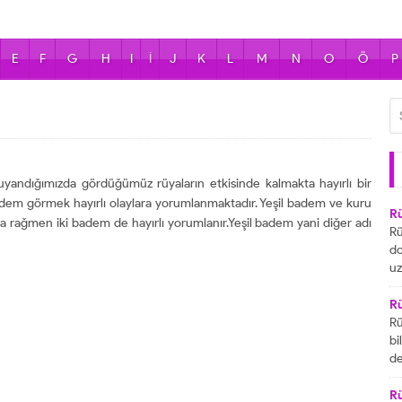
E
F
G
H
I
İ
J
K
L
M
N
O
Ö
P
yandığımızda gördüğümüz rüyaların etkisinde kalmakta hayırlı bir
adem görmek hayırlı olaylara yorumlanmaktadır. Yeşil badem ve kuru
R
a rağmen iki badem de hayırlı yorumlanır.Yeşil badem yani diğer adı
Rü
do
uz
bu
ya
R
za
Rü
ai
bi
R
de
ta
gö
ul
R