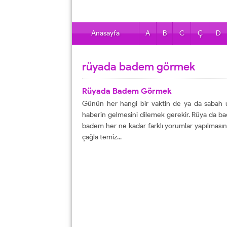
Anasayfa
A
B
C
Ç
D
rüyada badem görmek
Rüyada Badem Görmek
Günün her hangi bir vaktin de ya da sabah u
haberin gelmesini dilemek gerekir. Rüya da b
badem her ne kadar farklı yorumlar yapılmasın
çağla temiz...