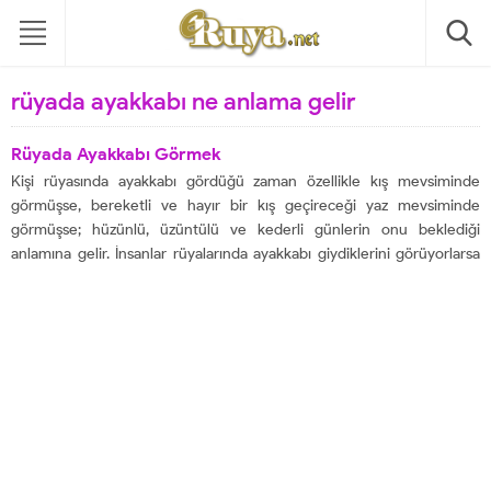
rüyada ayakkabı ne anlama gelir
Rüyada Ayakkabı Görmek
Kişi rüyasında ayakkabı gördüğü zaman özellikle kış mevsiminde
görmüşse, bereketli ve hayır bir kış geçireceği yaz mevsiminde
görmüşse; hüzünlü, üzüntülü ve kederli günlerin onu beklediği
anlamına gelir. İnsanlar rüyalarında ayakkabı giydiklerini görüyorlarsa
ve giyilen ayakkabı ayaklarını sıkmıyorsa bunun anlamı hayır ve güzellik
simgesidir. Ayrıca da kişi rüyasında ayakkabı aldığını görüyorsa...